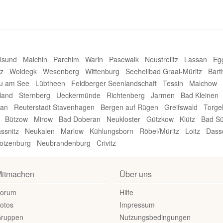
alsund
Malchin
Parchim
Warin
Pasewalk
Neustrelitz
Lassan
Eg
z
Woldegk
Wesenberg
Wittenburg
Seeheilbad Graal-Müritz
Bart
au am See
Lübtheen
Feldberger Seenlandschaft
Tessin
Malchow
land
Sternberg
Ueckermünde
Richtenberg
Jarmen
Bad Kleinen
an
Reuterstadt Stavenhagen
Bergen auf Rügen
Greifswald
Torge
Bützow
Mirow
Bad Doberan
Neukloster
Gützkow
Klütz
Bad Sü
ssnitz
Neukalen
Marlow
Kühlungsborn
Röbel/Müritz
Loitz
Dass
oizenburg
Neubrandenburg
Crivitz
itmachen
Über uns
orum
Hilfe
otos
Impressum
ruppen
Nutzungsbedingungen