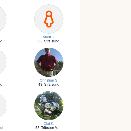
Anett H.
nd
55,
Stralsund
_
Christian S.
nd
43,
Stralsund
Olaf K.
el
58,
Tribseer Vorstadt