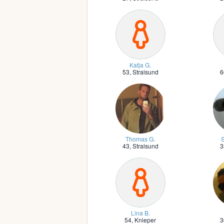
Katja G.
53,
Stralsund
6
Thomas G.
S
43,
Stralsund
3
Lina B.
54,
Knieper
3