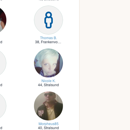
Thomas B.
nd
38,
Frankenvorstadt
Nicole K.
nd
44,
Stralsund
Morpheus85
nd
40,
Stralsund