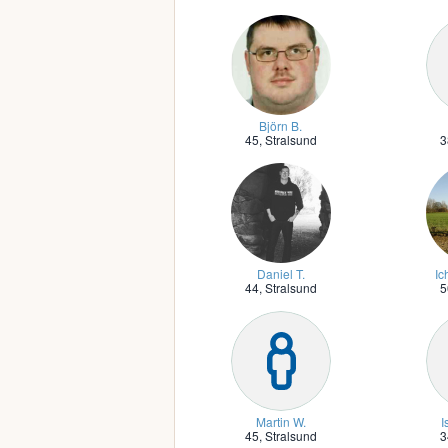
Björn B.
45,
Stralsund
3
Daniel T.
Ic
44,
Stralsund
5
Martin W.
I
45,
Stralsund
3