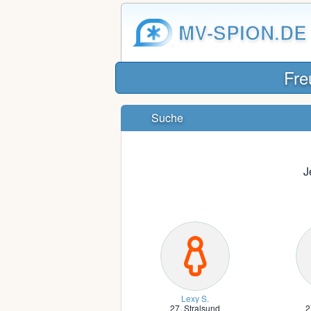
MV-SPION.DE
Fre
Suche
J
Lexy S.
27,
Stralsund
2