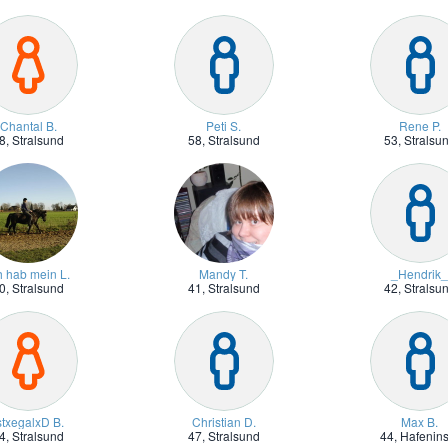
Chantal B.
Peti S.
Rene P.
8,
Stralsund
58,
Stralsund
53,
Stralsu
h hab mein L.
Mandy T.
_Hendrik
0,
Stralsund
41,
Stralsund
42,
Stralsu
stxegalxD B.
Christian D.
Max B.
4,
Stralsund
47,
Stralsund
44,
Hafenins