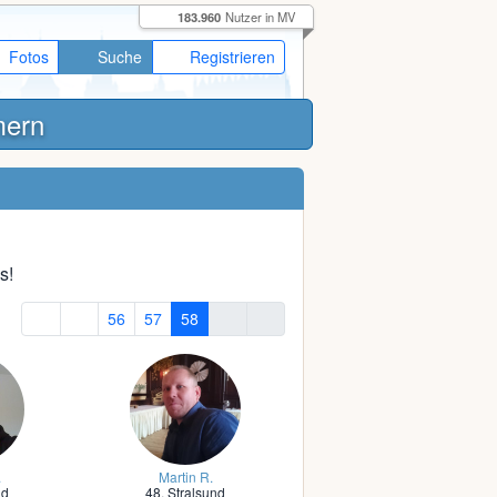
183.960
Nutzer in MV
Fotos
Suche
Registrieren
mern
s!
56
57
58
.
Martin R.
nd
48,
Stralsund