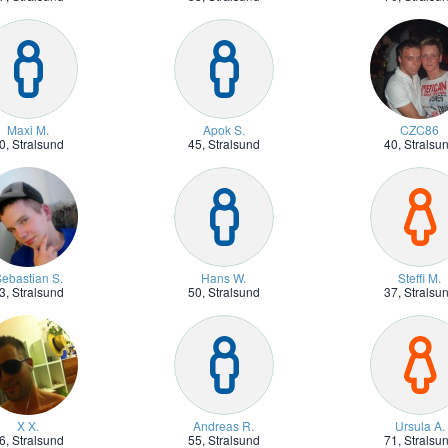
Maxi M.
Apok S.
CZC86
0,
Stralsund
45,
Stralsund
40,
Stralsu
ebastian S.
Hans W.
Steffi M.
3,
Stralsund
50,
Stralsund
37,
Stralsu
X X.
Andreas R.
Ursula A.
6,
Stralsund
55,
Stralsund
71,
Stralsu