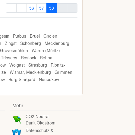
56
57
58
gesin
Putbus
Brüel
Gnoien
h
Zingst
Schönberg
Mecklenburg-
Grevesmühlen
Waren (Müritz)
Tribsees
Rostock
Rehna
low
Wolgast
Strasburg
Ribnitz-
lze
Wismar, Mecklenburg
Grimmen
ow
Burg Stargard
Neubukow
Mehr
CO2 Neutral
Dank Ökostrom
Datenschutz &