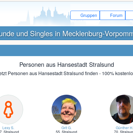
Gruppen
Forum
unde und Singles in Mecklenburg-Vorpom
Personen aus Hansestadt Stralsund
etzt Personen aus Hansestadt Stralsund finden - 100% kostenlo
Lexy S.
Grit G.
Günther H
7,
Stralsund
55,
Stralsund
70,
Stralsu