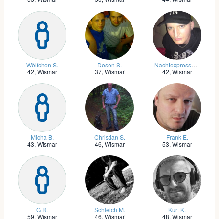
Wölfchen S.
Dosen S.
Nachtexpress_ T.
42,
Wismar
37,
Wismar
42,
Wismar
Micha B.
Christian S.
Frank E.
43,
Wismar
46,
Wismar
53,
Wismar
G R.
Schleich M.
Kurt K.
59,
Wismar
46,
Wismar
48,
Wismar