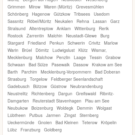
Grimmen
Mirow
Waren (Müritz)
Grevesmühlen
Schönberg
Hagenow
Gützkow
Tribsees
Usedom
Sassnitz
Röbel/Müritz
Neukalen
Rehna
Lassan
Garz
Stralsund
Altentreptow
Anklam
Wittenburg
Rerik
Rostock
Zarrentin
Malchin
Neustadt-Glewe
Burg
Stargard
Friedland
Penkun
Schwerin
Crivitz
Marlow
Warin
Brüel
Dömitz
Ludwigslust
Klütz
Wismar,
Mecklenburg
Malchow
Penzlin
Laage
Tessin
Grabow
Schwaan
Bad Sülze
Pasewalk
Dassow
Krakow am See
Barth
Parchim
Mecklenburg-Vorpommern
Bad Doberan
Strasburg
Torgelow
Feldberger Seenlandschaft
Gadebusch
Bützow
Güstrow
Neubrandenburg
Neustrelitz
Richtenberg
Dargun
Greifswald
Ribnitz-
Damgarten
Reuterstadt Stavenhagen
Plau am See
Neubukow
Boizenburg
Woldegk
Demmin
Wolgast
Lübtheen
Putbus
Jarmen
Zingst
Sternberg
Ueckermünde
Gnoien
Bad Kleinen
Teterow
Kröpelin
Lübz
Franzburg
Goldberg