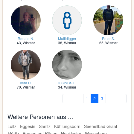
Ronald N.
Multidigger
Peter S.
43,
Wismar
38,
Wismar
65,
Wismar
Vera R.
RISINGS L.
70,
Wismar
34,
Wismar
1
2
3
Weitere Personen aus ...
Loitz
Eggesin
Sanitz
Kühlungsborn
Seeheilbad Graal-
Müritz
Bergen auf Rügen
Neukloster
Wesenberg