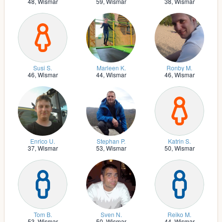
48,
Wismar
59,
Wismar
38,
Wismar
Susi S.
Marleen K.
Ronby M.
46,
Wismar
44,
Wismar
46,
Wismar
Enrico U.
Stephan P.
Katrin S.
37,
Wismar
53,
Wismar
50,
Wismar
Tom B.
Sven N.
Reiko M.
53,
Wismar
50,
Wismar
44,
Wismar