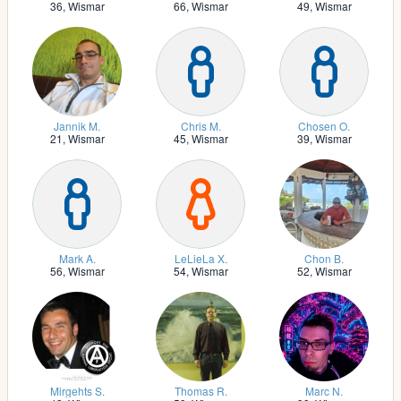
36,
Wismar
66,
Wismar
49,
Wismar
Jannik M.
Chris M.
Chosen O.
21,
Wismar
45,
Wismar
39,
Wismar
Mark A.
LeLieLa X.
Chon B.
56,
Wismar
54,
Wismar
52,
Wismar
Mirgehts S.
Thomas R.
Marc N.