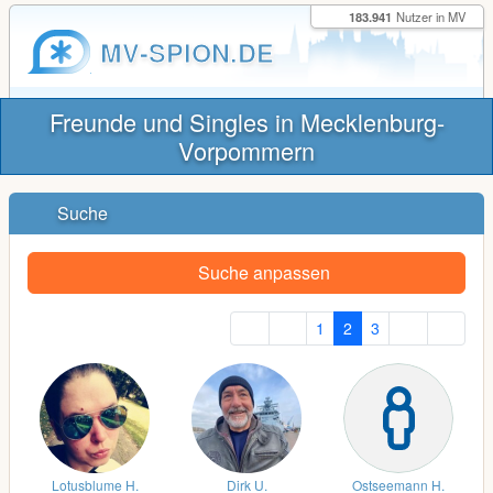
183.941
Nutzer in MV
MV-SPION.DE
Freunde und Singles in Mecklenburg-
Vorpommern
Suche
Suche anpassen
1
2
3
Lotusblume H.
Dirk U.
Ostseemann H.