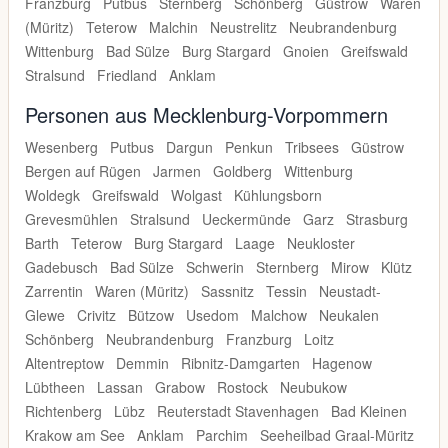
Franzburg
Putbus
Sternberg
Schönberg
Güstrow
Waren
(Müritz)
Teterow
Malchin
Neustrelitz
Neubrandenburg
Wittenburg
Bad Sülze
Burg Stargard
Gnoien
Greifswald
Stralsund
Friedland
Anklam
Personen aus Mecklenburg-Vorpommern
Wesenberg
Putbus
Dargun
Penkun
Tribsees
Güstrow
Bergen auf Rügen
Jarmen
Goldberg
Wittenburg
Woldegk
Greifswald
Wolgast
Kühlungsborn
Grevesmühlen
Stralsund
Ueckermünde
Garz
Strasburg
Barth
Teterow
Burg Stargard
Laage
Neukloster
Gadebusch
Bad Sülze
Schwerin
Sternberg
Mirow
Klütz
Zarrentin
Waren (Müritz)
Sassnitz
Tessin
Neustadt-
Glewe
Crivitz
Bützow
Usedom
Malchow
Neukalen
Schönberg
Neubrandenburg
Franzburg
Loitz
Altentreptow
Demmin
Ribnitz-Damgarten
Hagenow
Lübtheen
Lassan
Grabow
Rostock
Neubukow
Richtenberg
Lübz
Reuterstadt Stavenhagen
Bad Kleinen
Krakow am See
Anklam
Parchim
Seeheilbad Graal-Müritz