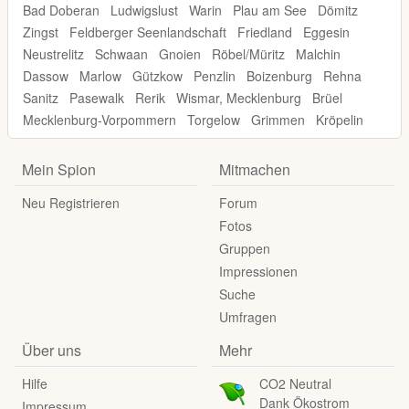
Bad Doberan
Ludwigslust
Warin
Plau am See
Dömitz
Zingst
Feldberger Seenlandschaft
Friedland
Eggesin
Neustrelitz
Schwaan
Gnoien
Röbel/Müritz
Malchin
Dassow
Marlow
Gützkow
Penzlin
Boizenburg
Rehna
Sanitz
Pasewalk
Rerik
Wismar, Mecklenburg
Brüel
Mecklenburg-Vorpommern
Torgelow
Grimmen
Kröpelin
Mein Spion
Mitmachen
Neu Registrieren
Forum
Fotos
Gruppen
Impressionen
Suche
Umfragen
Über uns
Mehr
Hilfe
CO2 Neutral
Dank Ökostrom
Impressum