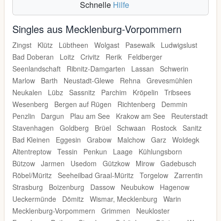
Schnelle
Hilfe
Singles aus Mecklenburg-Vorpommern
Zingst
Klütz
Lübtheen
Wolgast
Pasewalk
Ludwigslust
Bad Doberan
Loitz
Crivitz
Rerik
Feldberger
Seenlandschaft
Ribnitz-Damgarten
Lassan
Schwerin
Marlow
Barth
Neustadt-Glewe
Rehna
Grevesmühlen
Neukalen
Lübz
Sassnitz
Parchim
Kröpelin
Tribsees
Wesenberg
Bergen auf Rügen
Richtenberg
Demmin
Penzlin
Dargun
Plau am See
Krakow am See
Reuterstadt
Stavenhagen
Goldberg
Brüel
Schwaan
Rostock
Sanitz
Bad Kleinen
Eggesin
Grabow
Malchow
Garz
Woldegk
Altentreptow
Tessin
Penkun
Laage
Kühlungsborn
Bützow
Jarmen
Usedom
Gützkow
Mirow
Gadebusch
Röbel/Müritz
Seeheilbad Graal-Müritz
Torgelow
Zarrentin
Strasburg
Boizenburg
Dassow
Neubukow
Hagenow
Ueckermünde
Dömitz
Wismar, Mecklenburg
Warin
Mecklenburg-Vorpommern
Grimmen
Neukloster