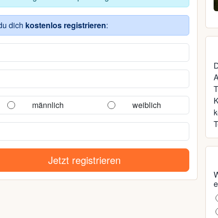
49, Schwerin
du dich
kostenlos registrieren
:
D
A
T
männlich
weiblich
k
T
Jetzt registrieren
W
e