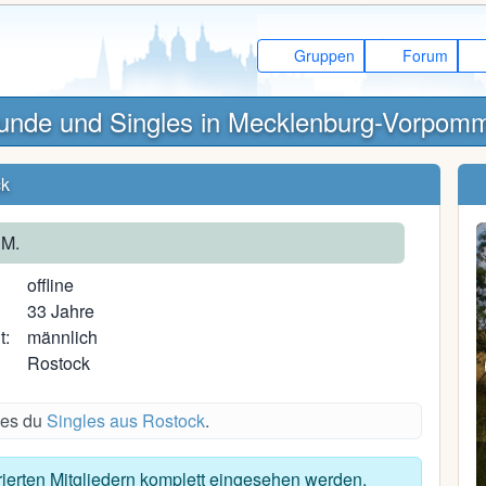
Gruppen
Forum
unde und Singles in Mecklenburg-Vorpom
ck
 M.
offline
33 Jahre
t:
männlich
Rostock
des du
Singles aus Rostock
.
Manu S.
trierten Mitgliedern komplett eingesehen werden.