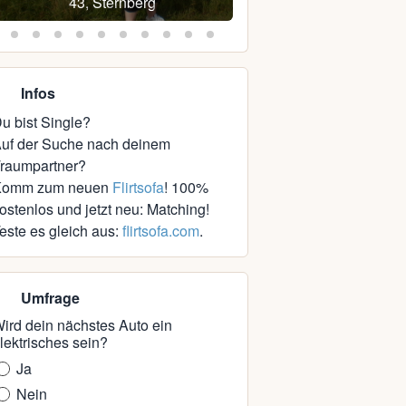
43, Sternberg
39, Marlow bei Ribnitz-
Infos
u bist Single?
uf der Suche nach deinem
raumpartner?
Komm zum neuen
Flirtsofa
! 100%
ostenlos und jetzt neu: Matching!
este es gleich aus:
flirtsofa.com
.
Umfrage
ird dein nächstes Auto ein
lektrisches sein?
Ja
Nein