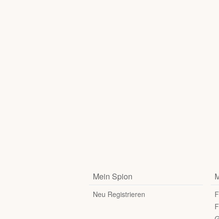
Mein Spion
M
Neu Registrieren
F
F
G