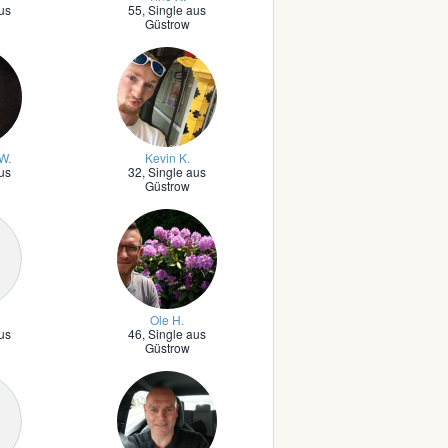
us
55,
Single aus
Güstrow
W.
Kevin K.
us
32,
Single aus
Güstrow
Ole H.
us
46,
Single aus
Güstrow