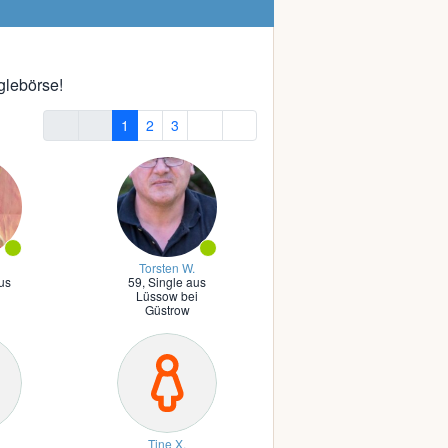
glebörse!
1
2
3
Torsten W.
us
59,
Single aus
Lüssow bei
Güstrow
Tine X.