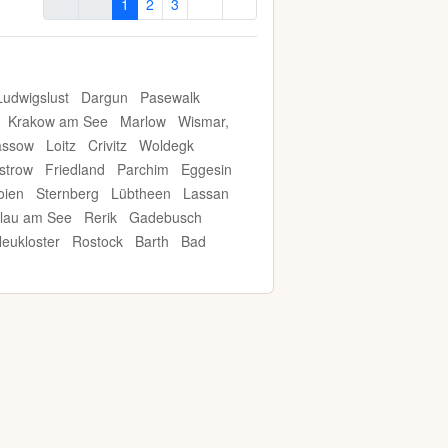
1
2
3
Ludwigslust
Dargun
Pasewalk
Krakow am See
Marlow
Wismar,
assow
Loitz
Crivitz
Woldegk
strow
Friedland
Parchim
Eggesin
oien
Sternberg
Lübtheen
Lassan
lau am See
Rerik
Gadebusch
eukloster
Rostock
Barth
Bad