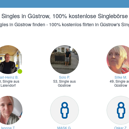
Singles in Güstrow, 100% kostenlose Singlebörse
ngles in Güstrow finden - 100% kostenlos flirten in Güstrow's Sin
arl-Heinz B.
Solo P.
Silke M.
3,
Single aus
53,
Single aus
49,
Single a
Lalendorf
Güstrow
Güstrow
Ivonne T.
MASK G.
Oskar Z.