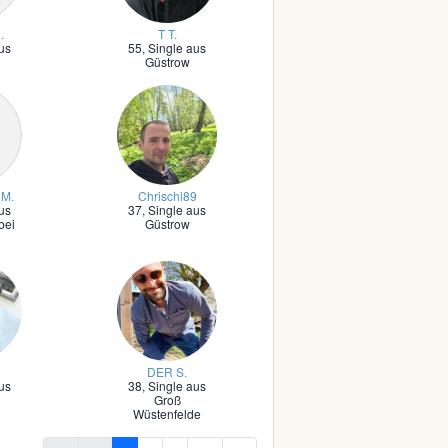
.
T T.
us
55,
Single aus
Güstrow
 M.
Chrischi89
us
37,
Single aus
bei
Güstrow
DER S.
us
38,
Single aus
Groß
Wüstenfelde