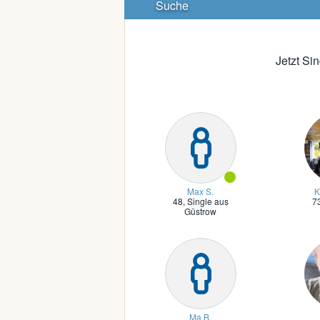
Suche
Jetzt Si
Max S.
K
48,
Single aus
7
Güstrow
Ma B.