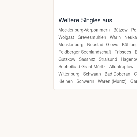
Weitere Singles aus ...
Mecklenburg-Vorpommern
Bützow
Pe
Wolgast
Grevesmühlen
Warin
Neuka
Mecklenburg
Neustadt-Glewe
Kühlun
Feldberger Seenlandschaft
Tribsees
Gützkow
Sassnitz
Stralsund
Hageno
Seeheilbad Graal-Müritz
Altentreptow
Wittenburg
Schwaan
Bad Doberan
G
Kleinen
Schwerin
Waren (Müritz)
Ga