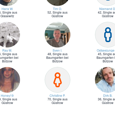
Hans W.
Tim O.
Niemand D
4,
Single aus
52,
Single aus
42,
Single a
Glasewitz
Güstrow
Güstrow
Ray M.
Sven I.
Ostseejunge
4,
Single aus
48,
Single aus
45,
Single a
umgarten bei
Baumgarten bei
Baumgarten 
Bützow
Bützow
Bützow
Honey19
Christine P.
Dirk B.
9,
Single aus
70,
Single aus
36,
Single a
Güstrow
Güstrow
Güstrow