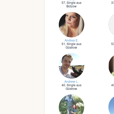
57,
Single aus
3
Bützow
Andrea E.
51,
Single aus
5
Güstrow
Andrew L.
40,
Single aus
4
Güstrow