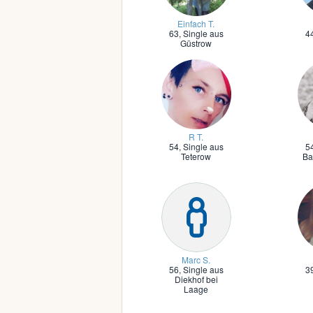
Einfach T.
63,
Single aus
4
Güstrow
R T.
54,
Single aus
5
Teterow
Ba
Marc S.
56,
Single aus
3
Diekhof bei
Laage