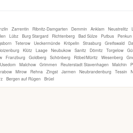
nzlin
Zarrentin
Ribnitz-Damgarten
Demmin
Anklam
Neustrelitz
len
Lübz
Burg Stargard
Richtenberg
Bad Sülze
Putbus
Penkun
gsborn
Teterow
Ueckermünde
Kröpelin
Strasburg
Greifswald
D
Boizenburg
Klütz
Laage
Neubukow
Sanitz
Dömitz
Torgelow
Gü
w
Franzburg
Goldberg
Schönberg
Röbel/Müritz
Wesenberg
Gn
Usedom
Malchow
Grimmen
Reuterstadt Stavenhagen
Malchin
P
rabow
Mirow
Rehna
Zingst
Jarmen
Neubrandenburg
Tessin
N
rz
Bergen auf Rügen
Brüel