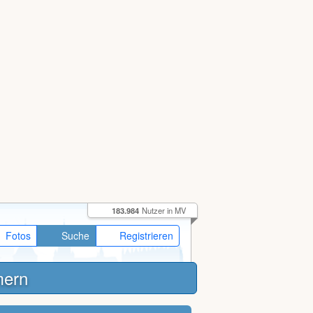
183.984
Nutzer in MV
Fotos
Suche
Registrieren
mern