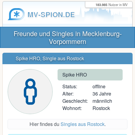
183.985
Nutzer in MV
MV-SPION.DE
Freunde und Singles in Mecklenburg-
Vorpommern
Spike HRO, Single aus Rostock
Spike HRO
Status:
offline
Alter:
36 Jahre
Geschlecht:
männlich
Wohnort:
Rostock
Hier findes du
Singles aus Rostock
.