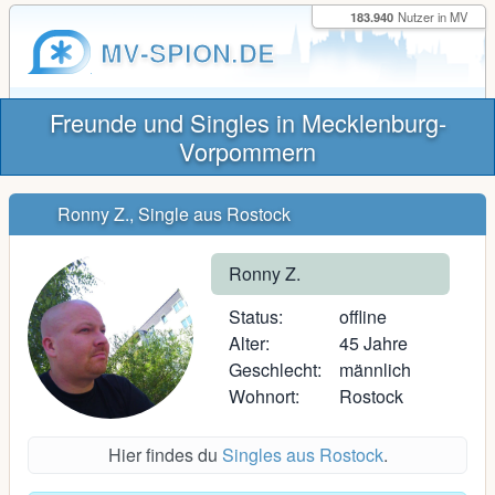
183.940
Nutzer in MV
MV-SPION.DE
Freunde und Singles in Mecklenburg-
Vorpommern
Ronny Z., Single aus Rostock
Ronny Z.
Status:
offline
Alter:
45 Jahre
Geschlecht:
männlich
Wohnort:
Rostock
Hier findes du
Singles aus Rostock
.