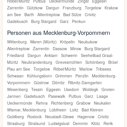
Röbel/Müritz
Putbus
Ueckermünde
Zingst
Eggesin
Zarrentin
Gützkow
Dargun
Franzburg
Torgelow
Krakow
am See
Barth
Altentreptow
Bad Sülze
Crivitz
Gadebusch
Burg Stargard
Garz
Penkun
Personen aus Mecklenburg-Vorpommern
Wittenburg
Waren (Müritz)
Kröpelin
Neubukow
Altentreptow
Zarrentin
Dassow
Mirow
Burg Stargard
Friedland
Dargun
Anklam
Schwerin
Seeheilbad Graal-
Müritz
Neubrandenburg
Grevesmühlen
Schönberg
Brüel
Plau am See
Torgelow
Röbel/Müritz
Marlow
Tribsees
Schwaan
Kühlungsborn
Grimmen
Penzlin
Mecklenburg-
Vorpommern
Güstrow
Dömitz
Ribnitz-Damgarten
Wesenberg
Tessin
Eggesin
Usedom
Woldegk
Gnoien
Jarmen
Gadebusch
Pasewalk
Putbus
Garz
Laage
Ueckermünde
Rehna
Richtenberg
Grabow
Neukalen
Wismar, Mecklenburg
Lübtheen
Loitz
Bad Kleinen
Goldberg
Rostock
Neustadt-Glewe
Hagenow
Crivitz
Strasburg
Stralsund
Ludwigslust
Demmin
Klütz
Rerik