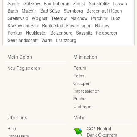
Sanitz
Gützkow
Bad Doberan
Zingst
Neustrelitz
Lassan
Barth
Malchin
Bad Sülze
Sternberg
Bergen auf Rügen
Greifswald
Wolgast
Teterow
Malchow
Parchim
Lübz
Krakow am See
Reuterstadt Stavenhagen
Bützow
Penkun
Neukloster
Boizenburg
Sassnitz
Feldberger
Seenlandschaft
Warin
Franzburg
Mein Spion
Mitmachen
Neu Registrieren
Forum
Fotos
Gruppen
Impressionen
Suche
Umfragen
Über uns
Mehr
Hilfe
CO2 Neutral
Dank Ökostrom
Impressum