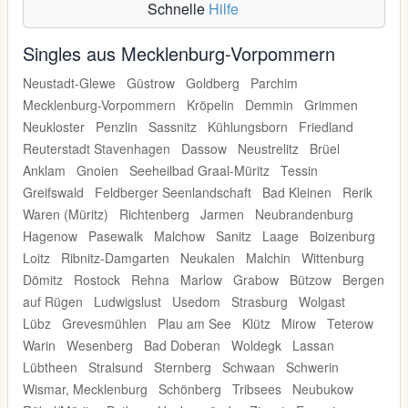
Schnelle
Hilfe
Singles aus Mecklenburg-Vorpommern
Neustadt-Glewe
Güstrow
Goldberg
Parchim
Mecklenburg-Vorpommern
Kröpelin
Demmin
Grimmen
Neukloster
Penzlin
Sassnitz
Kühlungsborn
Friedland
Reuterstadt Stavenhagen
Dassow
Neustrelitz
Brüel
Anklam
Gnoien
Seeheilbad Graal-Müritz
Tessin
Greifswald
Feldberger Seenlandschaft
Bad Kleinen
Rerik
Waren (Müritz)
Richtenberg
Jarmen
Neubrandenburg
Hagenow
Pasewalk
Malchow
Sanitz
Laage
Boizenburg
Loitz
Ribnitz-Damgarten
Neukalen
Malchin
Wittenburg
Dömitz
Rostock
Rehna
Marlow
Grabow
Bützow
Bergen
auf Rügen
Ludwigslust
Usedom
Strasburg
Wolgast
Lübz
Grevesmühlen
Plau am See
Klütz
Mirow
Teterow
Warin
Wesenberg
Bad Doberan
Woldegk
Lassan
Lübtheen
Stralsund
Sternberg
Schwaan
Schwerin
Wismar, Mecklenburg
Schönberg
Tribsees
Neubukow