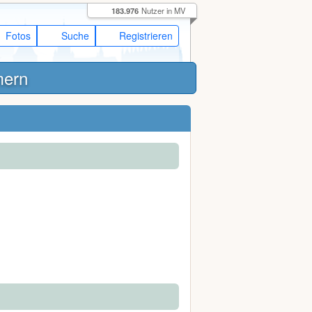
183.976
Nutzer in MV
Fotos
Suche
Registrieren
mern