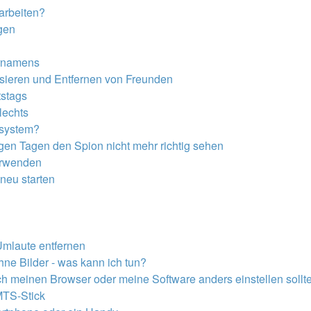
arbeiten?
gen
rnamens
sieren und Entfernen von Freunden
stags
lechts
esystem?
igen Tagen den Spion nicht mehr richtig sehen
erwenden
neu starten
n
mlaute entfernen
hne Bilder - was kann ich tun?
ch meinen Browser oder meine Software anders einstellen sollt
MTS-Stick