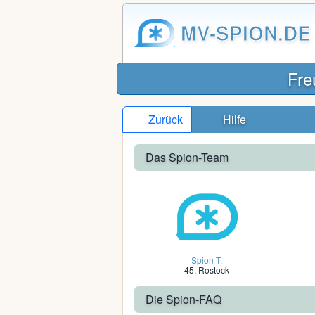
MV-SPION.DE
Fre
Zurück
Hilfe
Das Spion-Team
Spion T.
45, Rostock
Die Spion-FAQ