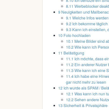
8.10
Ich benutze ein Sm
8.11
Werbeblocker deakt
9
Neuigkeiten und Mailbenac
9.1
Welche Infos werden 
9.2
Ich bekomme täglich 
9.3
Kann ich einstellen,
10
Foto hochladen
10.1
Meine Bilder sind 
10.2
Wie kann ich Person
11
Belästigung
11.1
Ich möchte, dass ei
11.2
Ein anderer Nutzer 
11.3
Wie kann ich eine S
11.4
Ich habe eine Hinwe
gar nicht mehr zu lesen
12
Ich wurde als SPAM / Bel
12.1
Was kann ich nun t
12.2
Sehen andere Nutze
13
Sicherheit & Privatsphäre