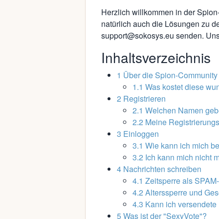
Herzlich willkommen in der
Spion
natürlich auch die
Lösungen zu d
support@sokosys.eu senden. Unser
Inhaltsverzeichnis
1
Über die Spion-Community
1.1
Was kostet diese wu
2
Registrieren
2.1
Welchen Namen gebe
2.2
Meine Registrierungs
3
Einloggen
3.1
Wie kann ich mich b
3.2
Ich kann mich nicht 
4
Nachrichten schreiben
4.1
Zeitsperre als SPAM
4.2
Alterssperre und Ges
4.3
Kann ich versendete
5
Was ist der "SexyVote"?