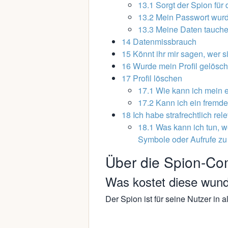
13.1
Sorgt der Spion für
13.2
Mein Passwort wurd
13.3
Meine Daten tauchen
14
Datenmissbrauch
15
Könnt ihr mir sagen, wer si
16
Wurde mein Profil gelösch
17
Profil löschen
17.1
Wie kann ich mein e
17.2
Kann ich ein fremde
18
Ich habe strafrechtlich re
18.1
Was kann ich tun, w
Symbole oder Aufrufe zu
Über die Spion-Co
Was kostet diese wun
Der Spion ist für seine Nutzer in a