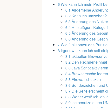
6
Wie kann ich mein Profil be
6.1
Allgemeine Änderun
6.2
Kann ich umziehen?
6.3
Änderung des Nutze
6.4
Hinzufügen, Kategori
6.5
Änderung des Geburt
6.6
Änderung des Gesch
7
Wie funktioniert das Punkt
8
Irgendwie kann ich seit ein
8.1
aktuellen Browser v
8.2
Den Rechner einmal 
8.3
Java Script aktiviere
8.4
Browsercache leeren
8.5
Firewall checken
8.6
Sonderzeichen und U
8.7
Die Seite erscheint o
8.8
Woher weiß ich, ob i
8.9
Ich benutze einen U