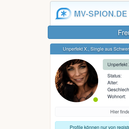
MV-SPION.DE
Fre
Unperfekt X., Single aus Schwer
Unperfekt 
Status:
Alter:
Geschlech
Wohnort:
Hier fin
Profile können nur von regis