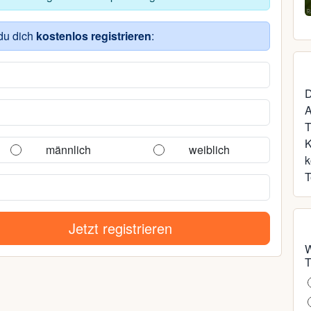
35, Rostock
du dich
kostenlos registrieren
:
D
A
T
männlich
weiblich
k
T
Jetzt registrieren
W