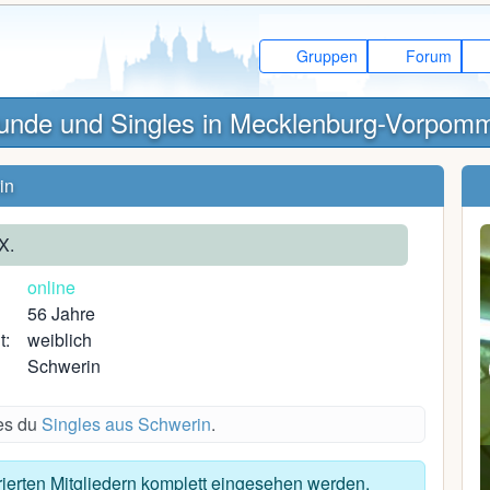
Gruppen
Forum
unde und Singles in Mecklenburg-Vorpom
in
X.
online
56 Jahre
t:
weiblich
Schwerin
des du
Singles aus Schwerin
.
Wovka_one
trierten Mitgliedern komplett eingesehen werden.