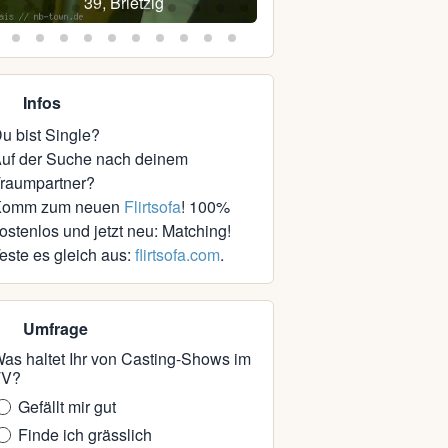
39, Brietzig
39, Sassnitz
Infos
u bist Single?
uf der Suche nach deinem
raumpartner?
Komm zum neuen
Flirtsofa
! 100%
ostenlos und jetzt neu: Matching!
este es gleich aus:
flirtsofa.com
.
Umfrage
as haltet Ihr von Casting-Shows im
TV?
Gefällt mir gut
Finde ich grässlich