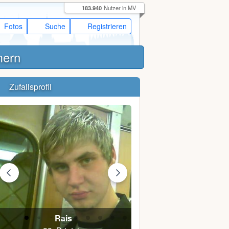
183.940
Nutzer in MV
Fotos
Suche
Registrieren
mern
Zufallsprofil
Rais
Juliane K.