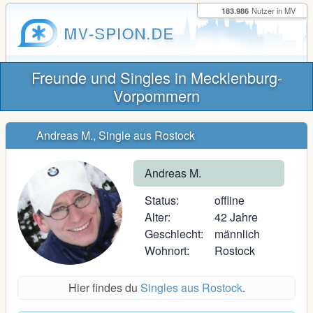
183.986
Nutzer in MV
MV-SPION.DE
Freunde und Singles in Mecklenburg-
Vorpommern
Andreas M., Single aus Rostock
Andreas M.
Status:
offline
Alter:
42 Jahre
Geschlecht:
männlich
Wohnort:
Rostock
Hier findes du
Singles aus Rostock
.