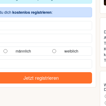
37, Dorf Mecklenburg
du dich
kostenlos registrieren
:
D
A
T
männlich
weiblich
k
T
Jetzt registrieren
W
D