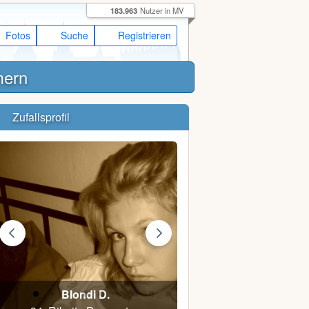
183.963
Nutzer in MV
Fotos
Suche
Registrieren
mern
Zufallsprofil
Blondi D.
Danny777