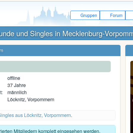
Gruppen
Forum
unde und Singles in Mecklenburg-Vorpom
rn
offline
37 Jahre
t:
männlich
Löcknitz, Vorpommern
Singles aus Löcknitz, Vorpommern
.
Langi88
trierten Mitgliedern komplett eingesehen werden.