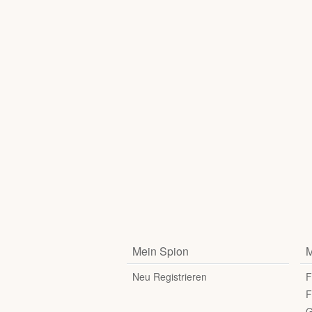
Mein Spion
M
Neu Registrieren
F
F
G