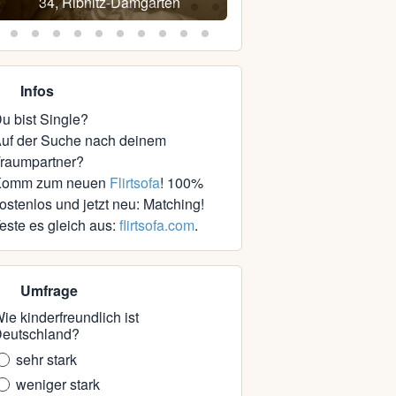
34, Ribnitz-Damgarten
48, Parchim
Infos
u bist Single?
uf der Suche nach deinem
raumpartner?
Komm zum neuen
Flirtsofa
! 100%
ostenlos und jetzt neu: Matching!
este es gleich aus:
flirtsofa.com
.
Umfrage
ie kinderfreundlich ist
eutschland?
sehr stark
weniger stark