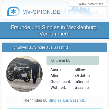
183.984
Nutzer in MV
MV-SPION.DE
Freunde und Singles in Mecklenburg-
Vorpommern
Ichunver B., Single aus Sassnitz
Ichunver B.
Status:
offline
Alter:
48 Jahre
Geschlecht:
männlich
Wohnort:
Sassnitz
Hier findes du
Singles aus Sassnitz
.