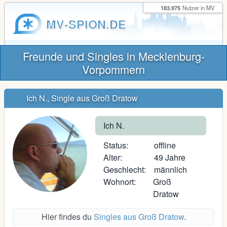
183.975
Nutzer in MV
MV-SPION.DE
Freunde und Singles in Mecklenburg-
Vorpommern
Ich N., Single aus Groß Dratow
Ich N.
Status:
offline
Alter:
49 Jahre
Geschlecht:
männlich
Wohnort:
Groß
Dratow
Hier findes du
Singles aus Groß Dratow
.