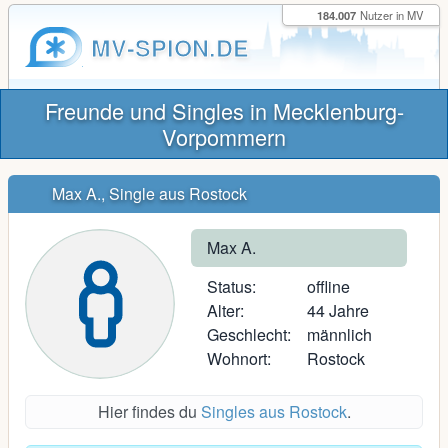
184.007
Nutzer in MV
MV-SPION.DE
Freunde und Singles in Mecklenburg-
Vorpommern
Max A., Single aus Rostock
Max A.
Status:
offline
Alter:
44 Jahre
Geschlecht:
männlich
Wohnort:
Rostock
Hier findes du
Singles aus Rostock
.