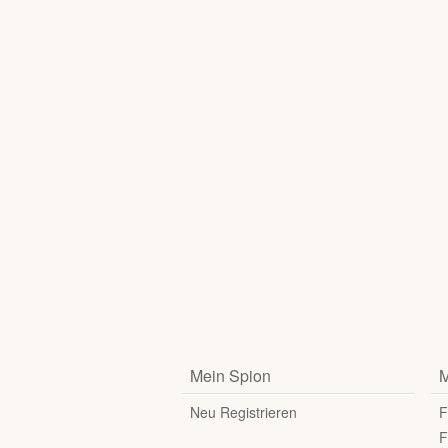
Mein Spion
M
Neu Registrieren
F
F