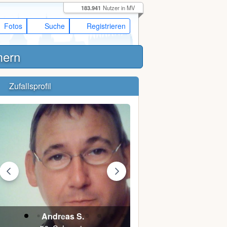
183.941
Nutzer in MV
Fotos
Suche
Registrieren
mern
Zufallsprofil
Andreas S.
Brian E.