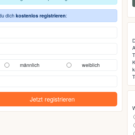
45, Neubrandenburg
du dich
kostenlos registrieren
:
D
A
T
männlich
weiblich
k
T
Jetzt registrieren
W