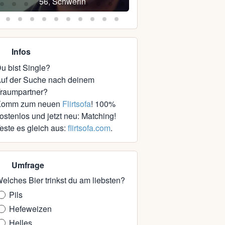
56, Schwerin
57, Schwerin
Infos
u bist Single?
uf der Suche nach deinem
raumpartner?
Komm zum neuen
Flirtsofa
! 100%
ostenlos und jetzt neu: Matching!
este es gleich aus:
flirtsofa.com
.
Umfrage
elches Bier trinkst du am liebsten?
Pils
Hefeweizen
Helles