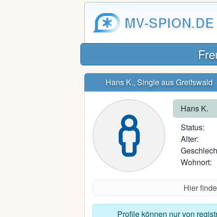
MV-SPION.DE
Fre
Hans K., Single aus Greifswald
Hans K.
Status:
Alter:
Geschlech
Wohnort:
Hier find
Profile können nur von regis