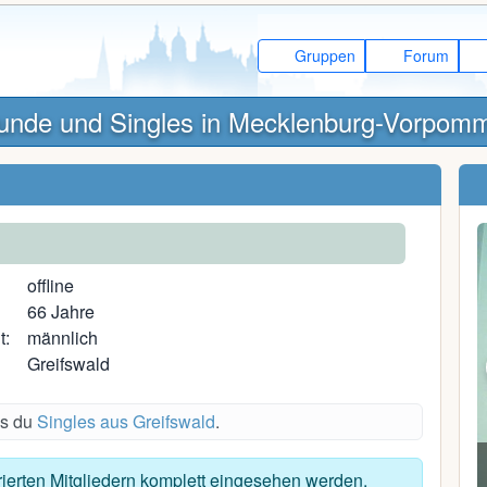
Gruppen
Forum
unde und Singles in Mecklenburg-Vorpom
offline
66 Jahre
t:
männlich
Greifswald
es du
Singles aus Greifswald
.
Remo81
trierten Mitgliedern komplett eingesehen werden.