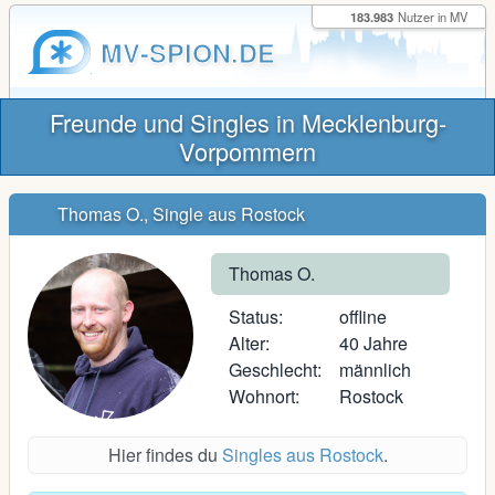
183.983
Nutzer in MV
MV-SPION.DE
Freunde und Singles in Mecklenburg-
Vorpommern
Thomas O., Single aus Rostock
Thomas O.
Status:
offline
Alter:
40 Jahre
Geschlecht:
männlich
Wohnort:
Rostock
Hier findes du
Singles aus Rostock
.