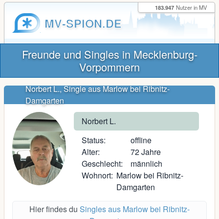
183.947
Nutzer in MV
MV-SPION.DE
Freunde und Singles in Mecklenburg-
Vorpommern
Norbert L., Single aus Marlow bei Ribnitz-
Damgarten
Norbert L.
Status:
offline
Alter:
72 Jahre
Geschlecht:
männlich
Wohnort:
Marlow bei Ribnitz-
Damgarten
Hier findes du
Singles aus Marlow bei Ribnitz-