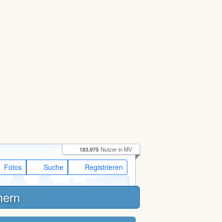
183.975
Nutzer in MV
Fotos
Suche
Registrieren
mern