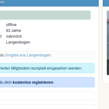
gen
offline
63 Jahre
t:
männlich
Langenbogen
 du
Singles aus Langenbogen
.
Dave K.
trierten Mitgliedern komplett eingesehen werden.
33, Carlow
du dich
kostenlos registrieren
: