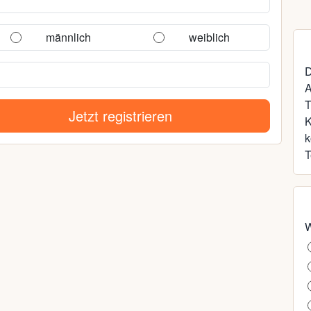
männlich
weiblich
D
A
T
Jetzt registrieren
k
T
W