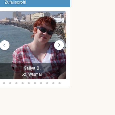
Zufallsprofil
Kaliya B.
Martina F.
52, Wismar
68, Barnin