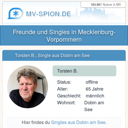
183.981
Nutzer in MV
MV-SPION.DE
Freunde und Singles in Mecklenburg-
Vorpommern
Torsten B., Single aus Dobin am See
Torsten B.
Status:
offline
Alter:
65 Jahre
Geschlecht:
männlich
Wohnort:
Dobin am
See
Hier findes du
Singles aus Dobin am See
.