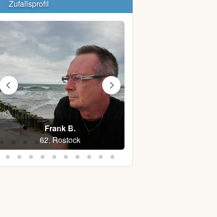
Zufallsprofil
Frank B.
Bianca77
62, Rostock
49, Satow (Möritz