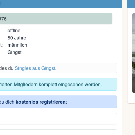
t
976
offline
50 Jahre
t:
männlich
Gingst
ndes du
Singles aus Gingst
.
Kouki Y.
trierten Mitgliedern komplett eingesehen werden.
36, Krennerhäuser, Niederbayern
du dich
kostenlos registrieren
: