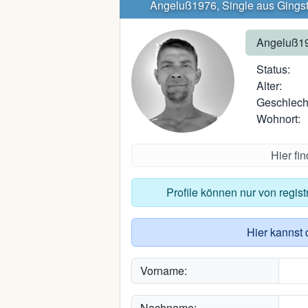
Angeluß1976, Single aus Gings
Angeluß1
Status:
Alter:
Geschlech
Wohnort:
Hier fi
Profile können nur von regis
Hier kannst 
Vorname:
Nachname: