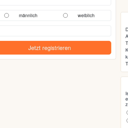
männlich
weiblich
D
A
T
Jetzt registrieren
k
T
I
e
z