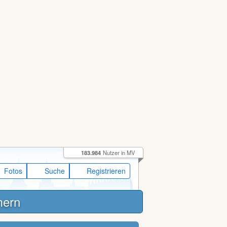
183.984
Nutzer in MV
Fotos
Suche
Registrieren
mern