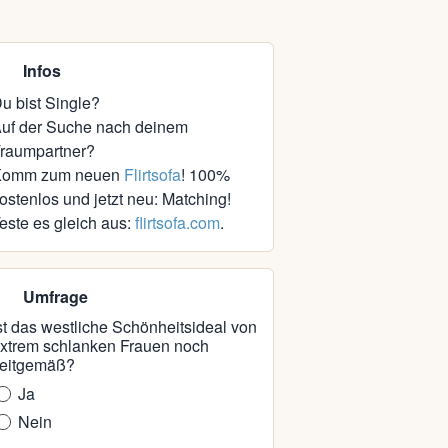
Infos
u bist Single?
uf der Suche nach deinem
raumpartner?
Komm zum neuen
Flirtsofa
! 100%
ostenlos und jetzt neu: Matching!
este es gleich aus:
flirtsofa.com
.
Umfrage
st das westliche Schönheitsideal von
xtrem schlanken Frauen noch
eitgemäß?
Ja
Nein