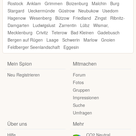
Rostock
Anklam
Grimmen
Boizenburg
Malchin
Burg
Stargard
Ueckermünde
Güstrow
Neubukow
Usedom
Hagenow
Wesenberg
Bützow
Friedland
Zingst
Ribnitz-
Damgarten
Ludwigslust
Zarrentin
Lübz
Wismar,
Mecklenburg
Crivitz
Teterow
Bad Kleinen
Gadebusch
Bergen auf Rügen
Laage
Schwerin
Marlow
Gnoien
Feldberger Seenlandschaft
Eggesin
Mein Spion
Mitmachen
Neu Registrieren
Forum
Fotos
Gruppen
Impressionen
Suche
Umfragen
Über uns
Mehr
Hilfe
CO2 Neutral