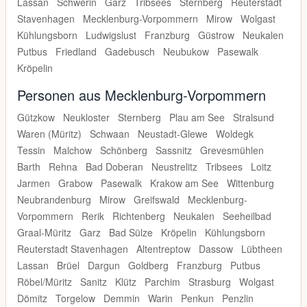
Lassan
Schwerin
Garz
Tribsees
Sternberg
Reuterstadt
Stavenhagen
Mecklenburg-Vorpommern
Mirow
Wolgast
Kühlungsborn
Ludwigslust
Franzburg
Güstrow
Neukalen
Putbus
Friedland
Gadebusch
Neubukow
Pasewalk
Kröpelin
Personen aus Mecklenburg-Vorpommern
Gützkow
Neukloster
Sternberg
Plau am See
Stralsund
Waren (Müritz)
Schwaan
Neustadt-Glewe
Woldegk
Tessin
Malchow
Schönberg
Sassnitz
Grevesmühlen
Barth
Rehna
Bad Doberan
Neustrelitz
Tribsees
Loitz
Jarmen
Grabow
Pasewalk
Krakow am See
Wittenburg
Neubrandenburg
Mirow
Greifswald
Mecklenburg-
Vorpommern
Rerik
Richtenberg
Neukalen
Seeheilbad
Graal-Müritz
Garz
Bad Sülze
Kröpelin
Kühlungsborn
Reuterstadt Stavenhagen
Altentreptow
Dassow
Lübtheen
Lassan
Brüel
Dargun
Goldberg
Franzburg
Putbus
Röbel/Müritz
Sanitz
Klütz
Parchim
Strasburg
Wolgast
Dömitz
Torgelow
Demmin
Warin
Penkun
Penzlin