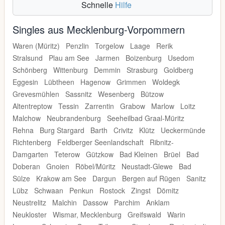
Schnelle
Hilfe
Singles aus Mecklenburg-Vorpommern
Waren (Müritz)
Penzlin
Torgelow
Laage
Rerik
Stralsund
Plau am See
Jarmen
Boizenburg
Usedom
Schönberg
Wittenburg
Demmin
Strasburg
Goldberg
Eggesin
Lübtheen
Hagenow
Grimmen
Woldegk
Grevesmühlen
Sassnitz
Wesenberg
Bützow
Altentreptow
Tessin
Zarrentin
Grabow
Marlow
Loitz
Malchow
Neubrandenburg
Seeheilbad Graal-Müritz
Rehna
Burg Stargard
Barth
Crivitz
Klütz
Ueckermünde
Richtenberg
Feldberger Seenlandschaft
Ribnitz-
Damgarten
Teterow
Gützkow
Bad Kleinen
Brüel
Bad
Doberan
Gnoien
Röbel/Müritz
Neustadt-Glewe
Bad
Sülze
Krakow am See
Dargun
Bergen auf Rügen
Sanitz
Lübz
Schwaan
Penkun
Rostock
Zingst
Dömitz
Neustrelitz
Malchin
Dassow
Parchim
Anklam
Neukloster
Wismar, Mecklenburg
Greifswald
Warin