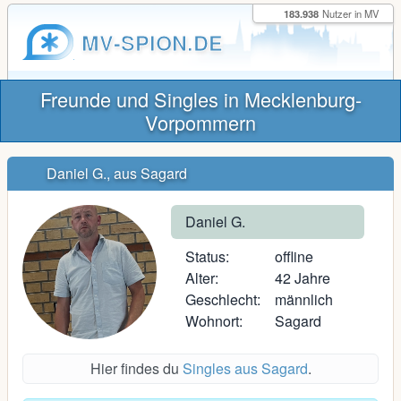
183.938
Nutzer in MV
MV-SPION.DE
Freunde und Singles in Mecklenburg-
Vorpommern
Daniel G., aus Sagard
Daniel G.
Status:
offline
Alter:
42 Jahre
Geschlecht:
männlich
Wohnort:
Sagard
Hier findes du
Singles aus Sagard
.