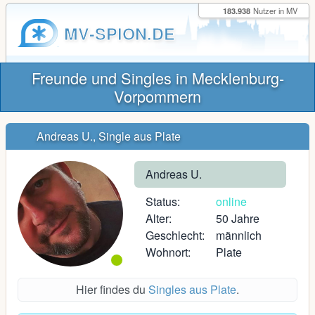
183.938
Nutzer in MV
MV-SPION.DE
Freunde und Singles in Mecklenburg-
Vorpommern
Andreas U., Single aus Plate
Andreas U.
Status:
online
Alter:
50 Jahre
Geschlecht:
männlich
Wohnort:
Plate
Hier findes du
Singles aus Plate
.