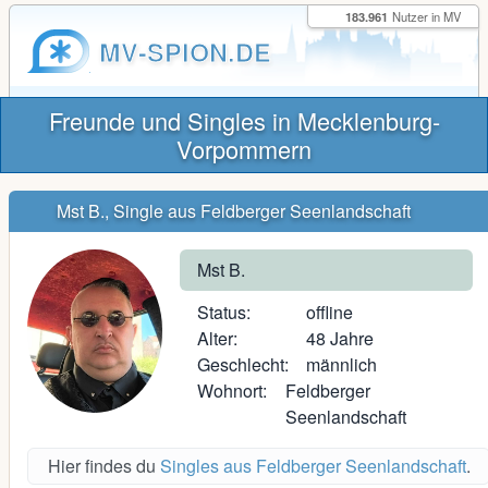
183.961
Nutzer in MV
MV-SPION.DE
Freunde und Singles in Mecklenburg-
Vorpommern
Mst B., Single aus Feldberger Seenlandschaft
Mst B.
Status:
offline
Alter:
48 Jahre
Geschlecht:
männlich
Wohnort:
Feldberger
Seenlandschaft
Hier findes du
Singles aus Feldberger Seenlandschaft
.