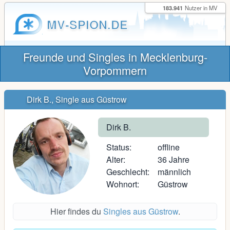
183.941
Nutzer in MV
MV-SPION.DE
Freunde und Singles in Mecklenburg-
Vorpommern
Dirk B., Single aus Güstrow
Dirk B.
Status:
offline
Alter:
36 Jahre
Geschlecht:
männlich
Wohnort:
Güstrow
Hier findes du
Singles aus Güstrow
.