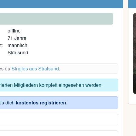
offline
71 Jahre
t:
männlich
Stralsund
des du
Singles aus Stralsund
.
Julia S.
trierten Mitgliedern komplett eingesehen werden.
31, Stralsund
du dich
kostenlos registrieren
: