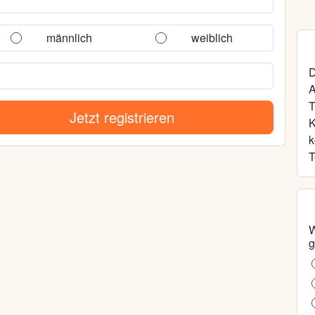
männlich
weiblich
D
A
T
Jetzt registrieren
k
T
W
g