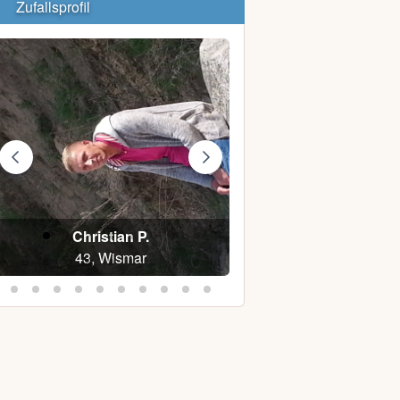
Zufallsprofil
Christian P.
Red F.
43, Wismar
38, Rostock