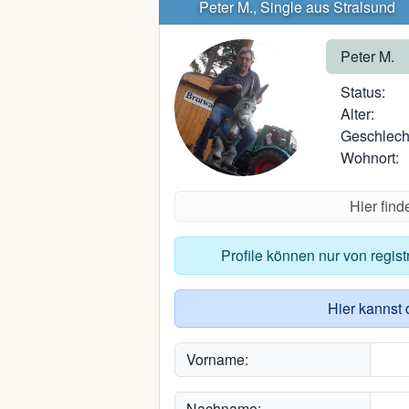
Peter M., Single aus Stralsund
Peter M.
Status:
Alter:
Geschlech
Wohnort:
Hier fin
Profile können nur von regis
Hier kannst 
Vorname:
Nachname: