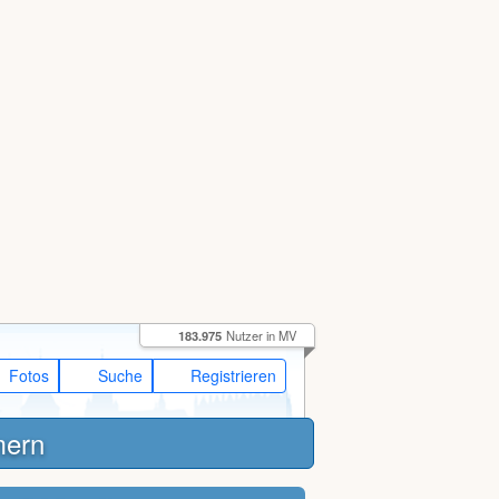
183.975
Nutzer in MV
Fotos
Suche
Registrieren
mern