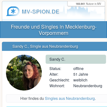
183.941
Nutzer in MV
MV-SPION.DE
Freunde und Singles in Mecklenburg-
Vorpommern
Sandy C., Single aus Neubrandenburg
Sandy C.
Status:
offline
Alter:
51 Jahre
Geschlecht:
weiblich
Wohnort:
Neubrandenburg
Hier findes du
Singles aus Neubrandenburg
.