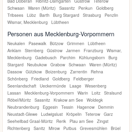
Bad Doberan
Ribnitz-Damgarten
Güstrow
Teterow
Schwaan
Waren (Müritz)
Sassnitz
Penkun
Goldberg
Tribsees
Lübz
Barth
Burg Stargard
Strasburg
Penzlin
Wismar, Mecklenburg
Lübtheen
Personen aus Mecklenburg-Vorpommern
Neukalen
Pasewalk
Bützow
Grimmen
Lübtheen
Anklam
Sternberg
Güstrow
Jarmen
Franzburg
Wismar,
Mecklenburg
Gadebusch
Parchim
Kühlungsborn
Burg
Stargard
Neubukow
Grabow
Schwaan
Waren (Müritz)
Dassow
Gützkow
Boizenburg
Zarrentin
Rehna
Schönberg
Friedland
Goldberg
Feldberger
Seenlandschaft
Ueckermünde
Laage
Wesenberg
Lassan
Mecklenburg-Vorpommern
Warin
Loitz
Stralsund
Röbel/Müritz
Sassnitz
Krakow am See
Woldegk
Neubrandenburg
Eggesin
Tessin
Hagenow
Demmin
Neustadt-Glewe
Ludwigslust
Kröpelin
Teterow
Garz
Seeheilbad Graal-Müritz
Rerik
Plau am See
Zingst
Richtenberg
Sanitz
Mirow
Putbus
Grevesmühlen
Brüel