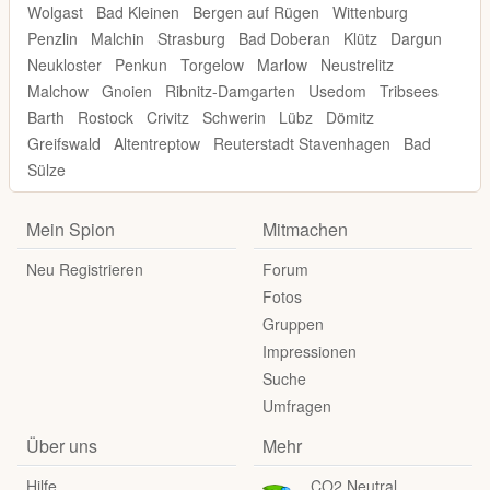
Wolgast
Bad Kleinen
Bergen auf Rügen
Wittenburg
Penzlin
Malchin
Strasburg
Bad Doberan
Klütz
Dargun
Neukloster
Penkun
Torgelow
Marlow
Neustrelitz
Malchow
Gnoien
Ribnitz-Damgarten
Usedom
Tribsees
Barth
Rostock
Crivitz
Schwerin
Lübz
Dömitz
Greifswald
Altentreptow
Reuterstadt Stavenhagen
Bad
Sülze
Mein Spion
Mitmachen
Neu Registrieren
Forum
Fotos
Gruppen
Impressionen
Suche
Umfragen
Über uns
Mehr
Hilfe
CO2 Neutral