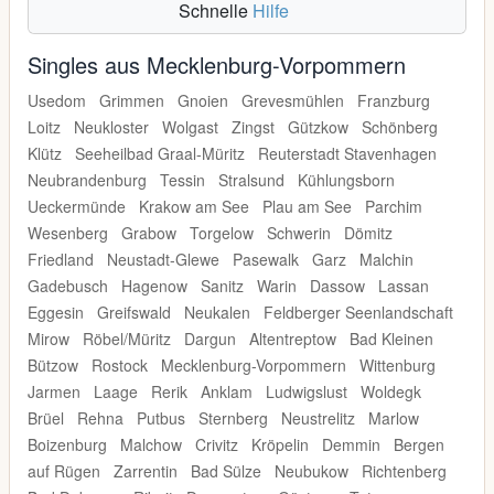
Schnelle
Hilfe
Singles aus Mecklenburg-Vorpommern
Usedom
Grimmen
Gnoien
Grevesmühlen
Franzburg
Loitz
Neukloster
Wolgast
Zingst
Gützkow
Schönberg
Klütz
Seeheilbad Graal-Müritz
Reuterstadt Stavenhagen
Neubrandenburg
Tessin
Stralsund
Kühlungsborn
Ueckermünde
Krakow am See
Plau am See
Parchim
Wesenberg
Grabow
Torgelow
Schwerin
Dömitz
Friedland
Neustadt-Glewe
Pasewalk
Garz
Malchin
Gadebusch
Hagenow
Sanitz
Warin
Dassow
Lassan
Eggesin
Greifswald
Neukalen
Feldberger Seenlandschaft
Mirow
Röbel/Müritz
Dargun
Altentreptow
Bad Kleinen
Bützow
Rostock
Mecklenburg-Vorpommern
Wittenburg
Jarmen
Laage
Rerik
Anklam
Ludwigslust
Woldegk
Brüel
Rehna
Putbus
Sternberg
Neustrelitz
Marlow
Boizenburg
Malchow
Crivitz
Kröpelin
Demmin
Bergen
auf Rügen
Zarrentin
Bad Sülze
Neubukow
Richtenberg