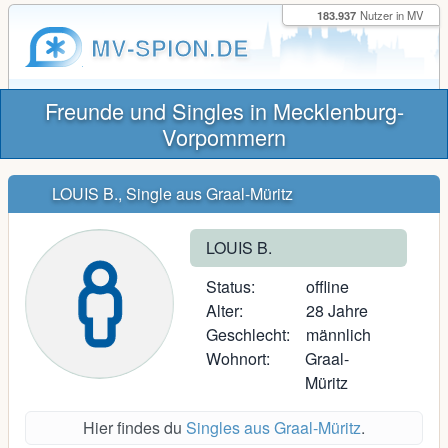
183.937
Nutzer in MV
MV-SPION.DE
Freunde und Singles in Mecklenburg-
Vorpommern
LOUIS B., Single aus Graal-Müritz
LOUIS B.
Status:
offline
Alter:
28 Jahre
Geschlecht:
männlich
Wohnort:
Graal-
Müritz
Hier findes du
Singles aus Graal-Müritz
.