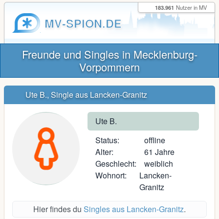
183.961
Nutzer in MV
MV-SPION.DE
Freunde und Singles in Mecklenburg-
Vorpommern
Ute B., Single aus Lancken-Granitz
Ute B.
Status:
offline
Alter:
61 Jahre
Geschlecht:
weiblich
Wohnort:
Lancken-
Granitz
Hier findes du
Singles aus Lancken-Granitz
.