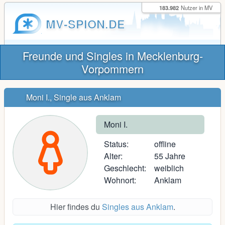
183.982
Nutzer in MV
MV-SPION.DE
Freunde und Singles in Mecklenburg-
Vorpommern
Moni I., Single aus Anklam
Moni I.
Status:
offline
Alter:
55 Jahre
Geschlecht:
weiblich
Wohnort:
Anklam
Hier findes du
Singles aus Anklam
.