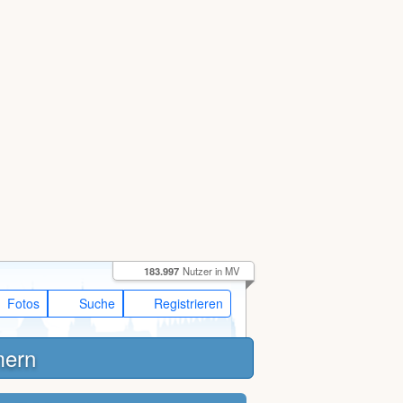
183.997
Nutzer in MV
Fotos
Suche
Registrieren
mern