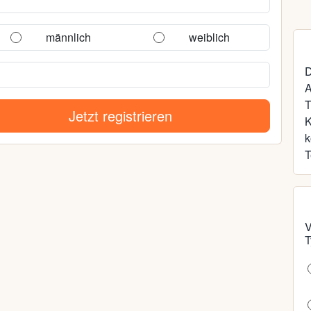
männlich
weiblich
D
A
T
Jetzt registrieren
k
T
V
T