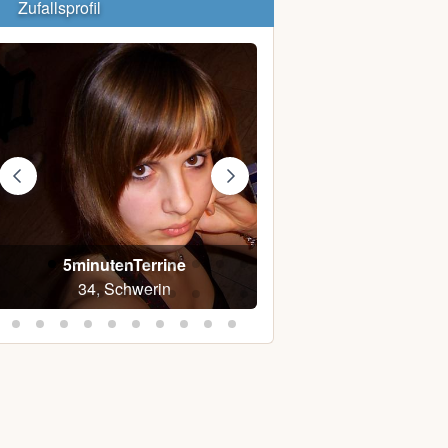
Zufallsprofil
5minutenTerrine
Denny0410
34, Schwerin
39, Rostock