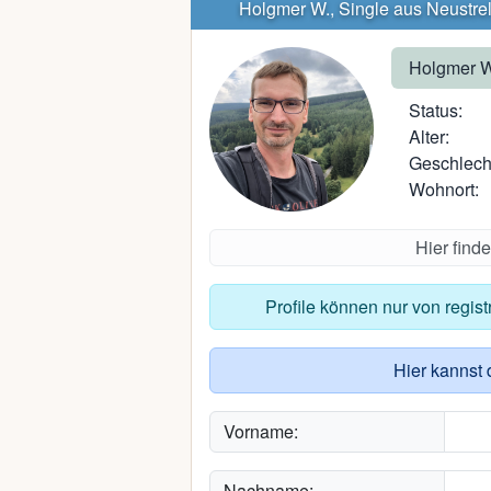
Holgmer W., Single aus Neustrel
Holgmer W
Status:
Alter:
Geschlech
Wohnort:
Hier find
Profile können nur von regis
Hier kannst 
Vorname:
Nachname: