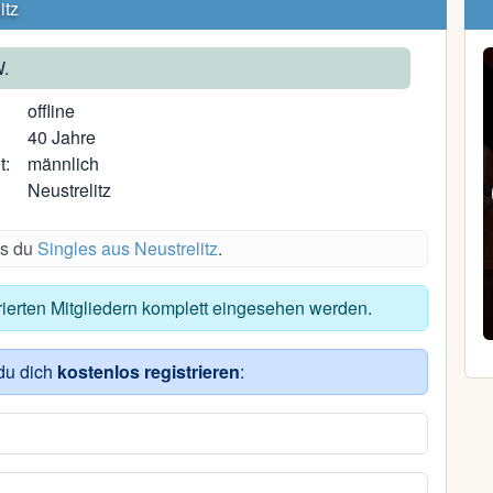
itz
.
offline
40 Jahre
t:
männlich
Neustrelitz
es du
Singles aus Neustrelitz
.
Stine87
trierten Mitgliedern komplett eingesehen werden.
39, Saal bei Ribnitz-Damgarten
du dich
kostenlos registrieren
: