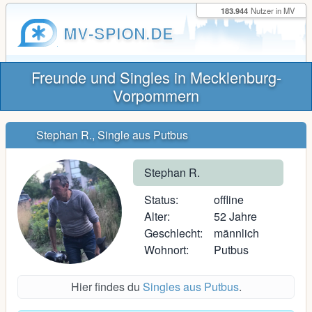
183.944
Nutzer in MV
MV-SPION.DE
Freunde und Singles in Mecklenburg-
Vorpommern
Stephan R., Single aus Putbus
Stephan R.
Status:
offline
Alter:
52 Jahre
Geschlecht:
männlich
Wohnort:
Putbus
Hier findes du
Singles aus Putbus
.