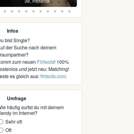
38, Rostock
38, Satow (Möritz
Infos
u bist Single?
uf der Suche nach deinem
raumpartner?
Komm zum neuen
Flirtsofa
! 100%
ostenlos und jetzt neu: Matching!
este es gleich aus:
flirtsofa.com
.
Umfrage
ie häufig surfst du mit deinem
andy im Internet?
Sehr oft
Oft