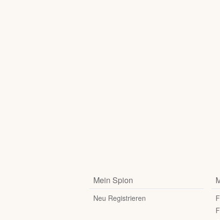
Mein Spion
M
Neu Registrieren
F
F