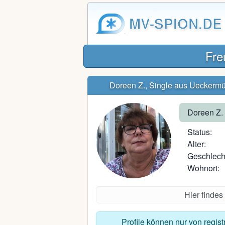
MV-SPION.DE
Fre
Doreen Z., Single aus Ueckerm
Doreen Z.
Status:
Alter:
Geschlech
Wohnort:
Hier findes
Profile können nur von regis