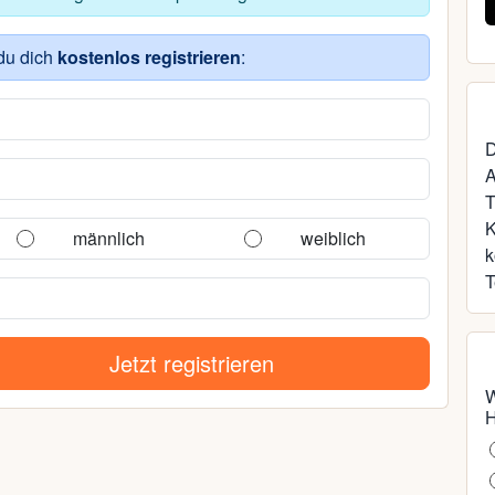
48, Alt Zachun
du dich
kostenlos registrieren
:
D
A
T
männlich
weiblich
k
T
Jetzt registrieren
W
H