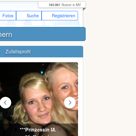
183.961
Nutzer in MV
Fotos
Suche
Registrieren
mern
Zufallsprofil
***Prinzessin M.
Rate mal V.