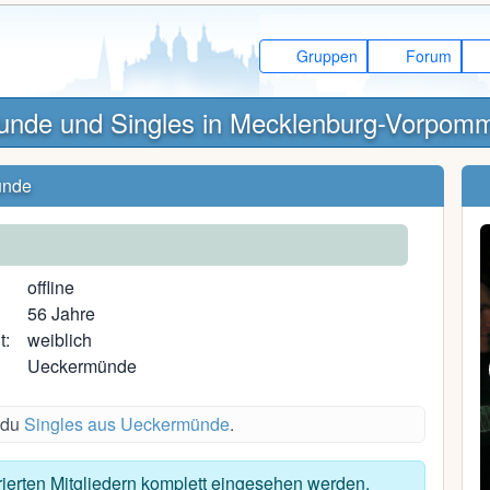
Gruppen
Forum
unde und Singles in Mecklenburg-Vorpom
ünde
offline
56 Jahre
t:
weiblich
Ueckermünde
 du
Singles aus Ueckermünde
.
Andreas S.
trierten Mitgliedern komplett eingesehen werden.