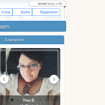
183.940
Nutzer in MV
Fotos
Suche
Registrieren
mern
Zufallsprofil
Trau D.
Sunshine1148