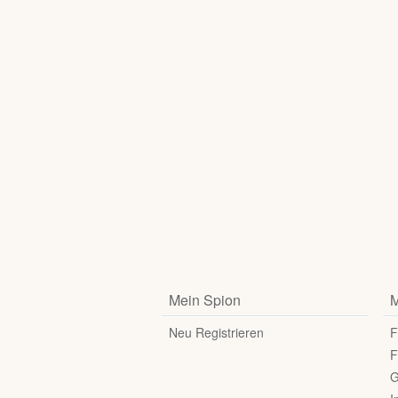
Mein Spion
M
Neu Registrieren
F
F
G