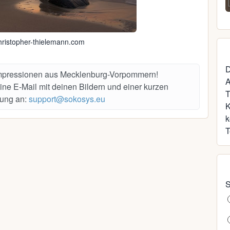
35, Schwerin
ristopher-thielemann.com
D
Impressionen aus Mecklenburg-Vorpommern!
A
ine E-Mail mit deinen Bildern und einer kurzen
T
ung an:
support@sokosys.eu
k
T
S