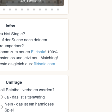
48, Rostock
43, Neubrandenbu
Infos
u bist Single?
uf der Suche nach deinem
raumpartner?
Komm zum neuen
Flirtsofa
! 100%
ostenlos und jetzt neu: Matching!
este es gleich aus:
flirtsofa.com
.
Umfrage
oll Paintball verboten werden?
Ja - das ist sittenwidrig
Nein - das ist ein harmloses
Spiel