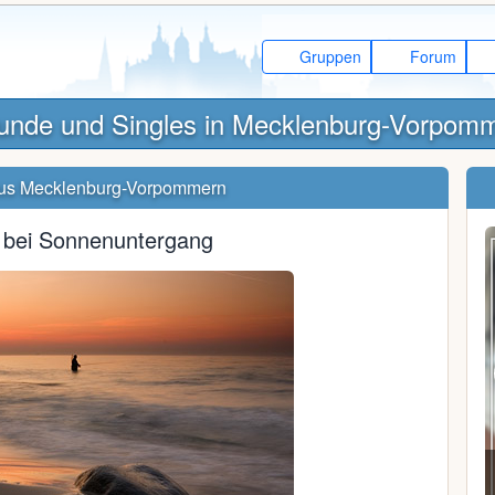
Gruppen
Forum
unde und Singles in Mecklenburg-Vorpom
us Mecklenburg-Vorpommern
 bei Sonnenuntergang
XXsüßemausXx