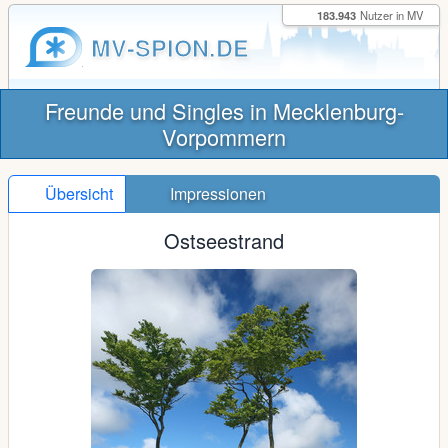
183.943
Nutzer in MV
MV-SPION.DE
Freunde und Singles in Mecklenburg-
Vorpommern
Übersicht
Impressionen
Ostseestrand