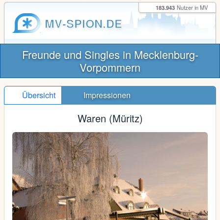
183.943
Nutzer in MV
MV-SPION.DE
Freunde und Singles in Mecklenburg-
Vorpommern
Übersicht
Impressionen
Waren (Müritz)