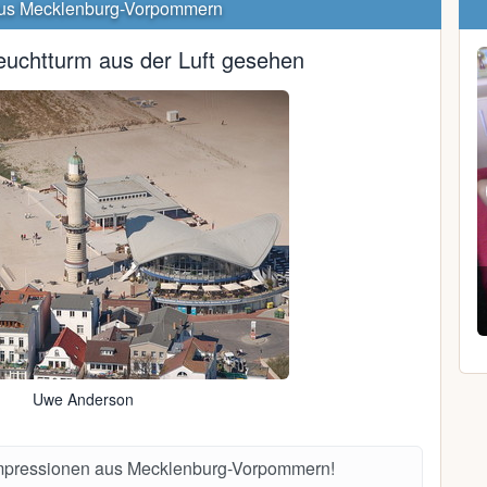
us Mecklenburg-Vorpommern
uchtturm aus der Luft gesehen
Hey H.
34, Barth
Uwe Anderson
Impressionen aus Mecklenburg-Vorpommern!