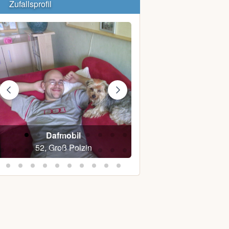
Zufallsprofil
Dafmobil
Gerda W.
52, Groß Polzin
81, Laage