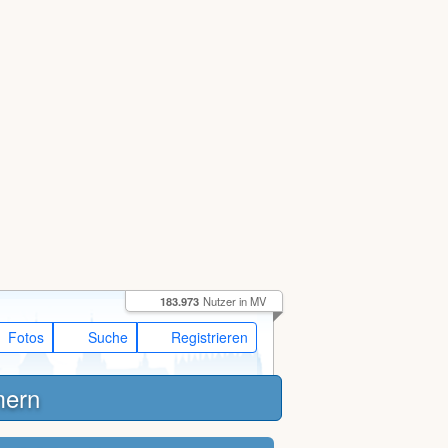
183.973
Nutzer in MV
Fotos
Suche
Registrieren
mern