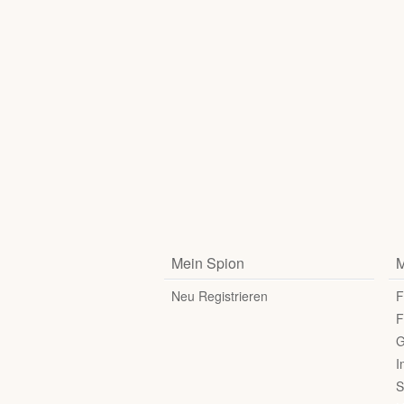
Mein Spion
M
Neu Registrieren
F
F
G
I
S