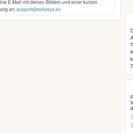
ine E-Mail mit deinen Bildern und einer kurzen
ung an:
support@sokosys.eu
D
A
T
k
T
R
V
d