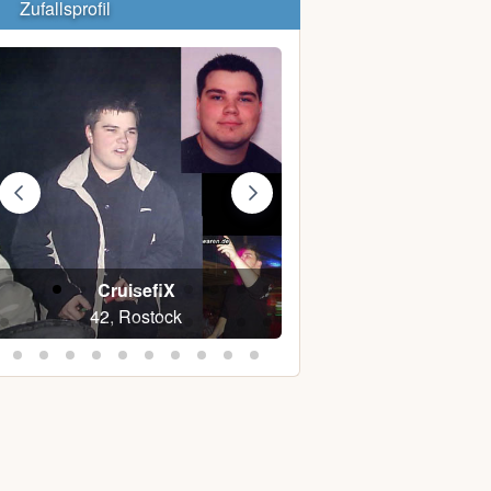
Zufallsprofil
CruisefiX
Saxo
42, Rostock
40, Badow