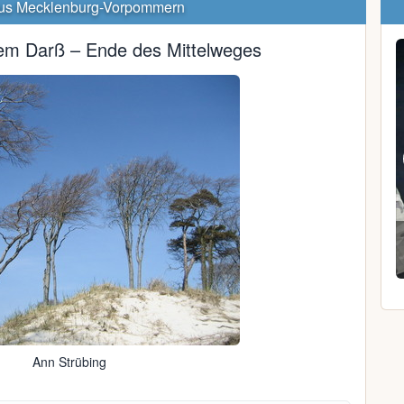
us Mecklenburg-Vorpommern
em Darß – Ende des Mittelweges
Andrea I.
50, Matgendorf
Ann Strübing