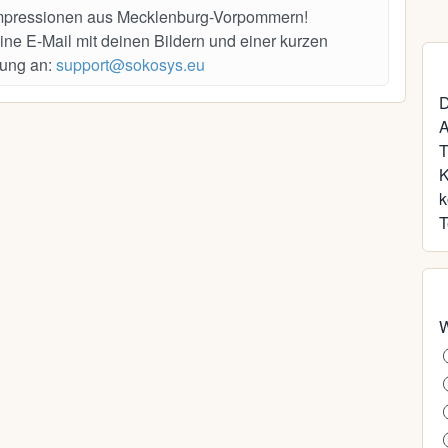
Impressionen aus Mecklenburg-Vorpommern!
ine E-Mail mit deinen Bildern und einer kurzen
ung an:
support@sokosys.eu
D
A
T
k
T
W