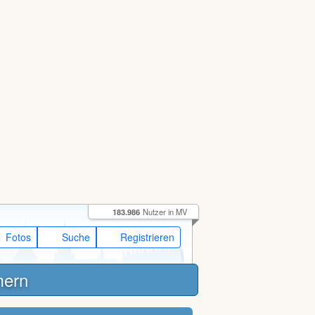
183.986
Nutzer in MV
Fotos
Suche
Registrieren
mern