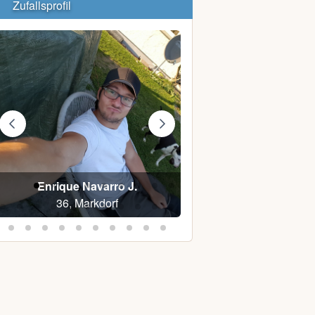
Zufallsprofil
Enrique Navarro J.
Tobi G.
36, Markdorf
40, Rostock