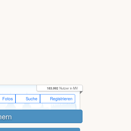
183.992
Nutzer in MV
Fotos
Suche
Registrieren
mern