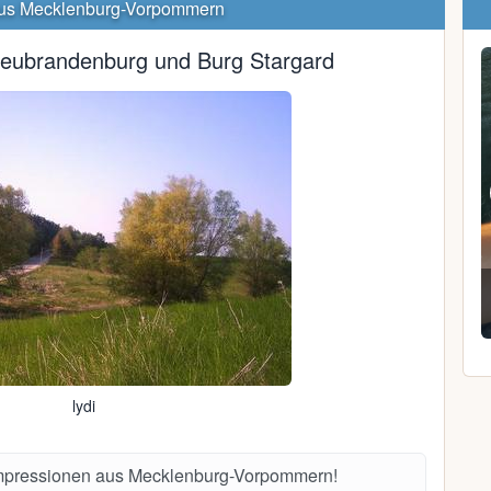
us Mecklenburg-Vorpommern
eubrandenburg und Burg Stargard
Sam S.
33, Grimmen
lydi
Impressionen aus Mecklenburg-Vorpommern!