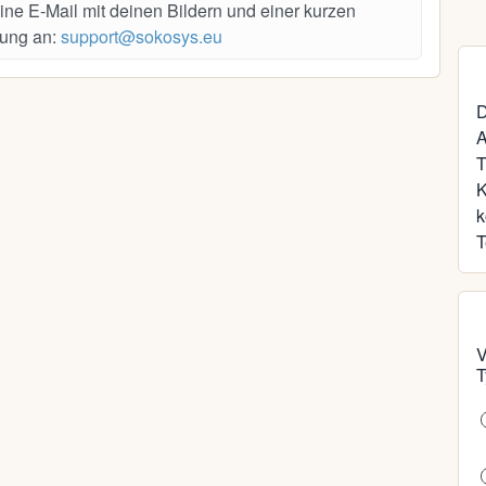
ine E-Mail mit deinen Bildern und einer kurzen
ung an:
support@sokosys.eu
D
A
T
k
T
V
T