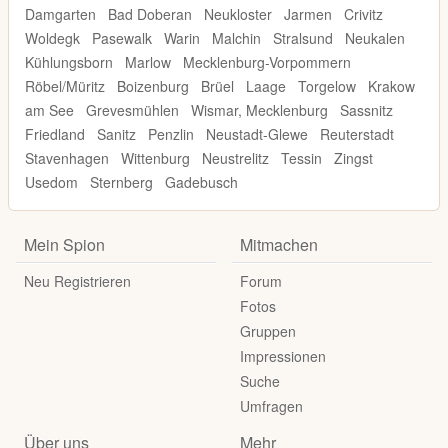
Damgarten
Bad Doberan
Neukloster
Jarmen
Crivitz
Woldegk
Pasewalk
Warin
Malchin
Stralsund
Neukalen
Kühlungsborn
Marlow
Mecklenburg-Vorpommern
Röbel/Müritz
Boizenburg
Brüel
Laage
Torgelow
Krakow
am See
Grevesmühlen
Wismar, Mecklenburg
Sassnitz
Friedland
Sanitz
Penzlin
Neustadt-Glewe
Reuterstadt
Stavenhagen
Wittenburg
Neustrelitz
Tessin
Zingst
Usedom
Sternberg
Gadebusch
Mein Spion
Mitmachen
Neu Registrieren
Forum
Fotos
Gruppen
Impressionen
Suche
Umfragen
Über uns
Mehr