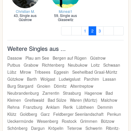
Christian M.
Mcneal1
43,
Single aus
59,
Single aus
Güstrow
Glasewitz
1
2
3
Weitere Singles aus ...
Dassow
Plau am See
Bergen auf Rügen
Güstrow
Putbus
Grabow
Richtenberg
Neubukow
Loitz
Schwaan
Lübz
Mirow
Tribsees
Eggesin
Seeheilbad Graal-Müritz
Gützkow
Barth
Wolgast
Ludwigslust
Parchim
Lassan
Burg Stargard
Gnoien
Dömitz
Altentreptow
Neubrandenburg
Zarrentin
Strasburg
Hagenow
Bad
Kleinen
Greifswald
Bad Sülze
Waren (Müritz)
Malchow
Rehna
Franzburg
Anklam
Rerik
Lübtheen
Demmin
Klütz
Goldberg
Garz
Feldberger Seenlandschaft
Penkun
Ueckermünde
Wesenberg
Rostock
Grimmen
Bützow
Schönberg
Dargun
Kröpelin
Teterow
Schwerin
Ribnitz-