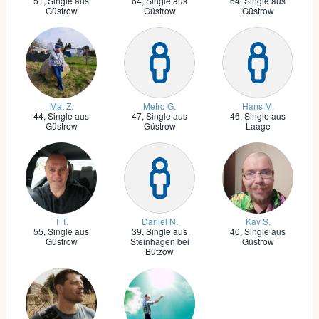
51,
Single aus
64,
Single aus
64,
Single aus
Güstrow
Güstrow
Güstrow
Mat Z.
Metro G.
Hans M.
44,
Single aus
47,
Single aus
46,
Single aus
Güstrow
Güstrow
Laage
T T.
Daniel N.
Kay S.
55,
Single aus
39,
Single aus
40,
Single aus
Güstrow
Steinhagen bei
Güstrow
Bützow