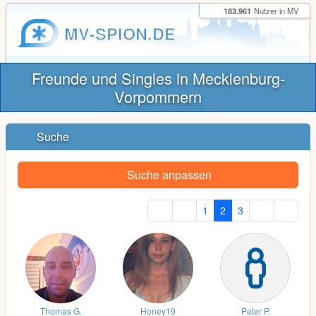
183.961
Nutzer in MV
MV-SPION.DE
Freunde und Singles in Mecklenburg-
Vorpommern
Suche
Suche anpassen
1
2
3
Thomas G.
Honey19
Peter P.