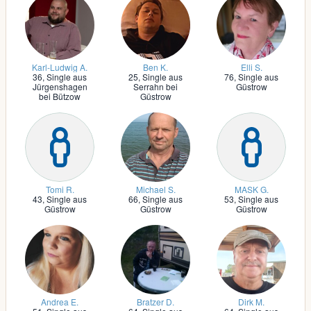
Karl-Ludwig A.
Ben K.
Elli S.
36,
Single aus
25,
Single aus
76,
Single aus
Jürgenshagen
Serrahn bei
Güstrow
bei Bützow
Güstrow
Tomi R.
Michael S.
MASK G.
43,
Single aus
66,
Single aus
53,
Single aus
Güstrow
Güstrow
Güstrow
Andrea E.
Bratzer D.
Dirk M.