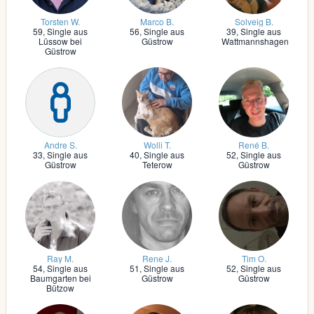
Torsten W.
Marco B.
Solveig B.
59,
Single aus
56,
Single aus
39,
Single aus
Lüssow bei
Güstrow
Wattmannshagen
Güstrow
Andre S.
Wolli T.
René B.
33,
Single aus
40,
Single aus
52,
Single aus
Güstrow
Teterow
Güstrow
Ray M.
Rene J.
Tim O.
54,
Single aus
51,
Single aus
52,
Single aus
Baumgarten bei
Güstrow
Güstrow
Bützow