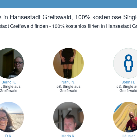
s in Hansestadt Greifswald, 100% kostenlose Sing
tadt Greifswald finden - 100% kostenlos flirten in Hansestadt G
Bernd K.
Nanu N.
John H.
4,
Single aus
58,
Single aus
52,
Single a
Greifswald
Greifswald
Greifswal
D K.
Mario K.
Häusler