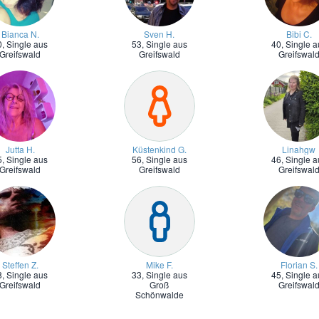
Bianca N.
Sven H.
Bibi C.
0,
Single aus
53,
Single aus
40,
Single a
Greifswald
Greifswald
Greifswal
Jutta H.
Küstenkind G.
Linahgw
5,
Single aus
56,
Single aus
46,
Single a
Greifswald
Greifswald
Greifswal
Steffen Z.
Mike F.
Florian S.
8,
Single aus
33,
Single aus
45,
Single a
Greifswald
Groß
Greifswal
Schönwalde