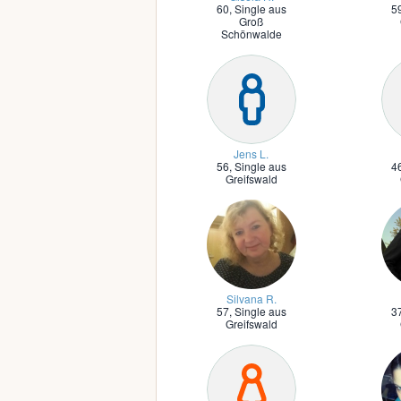
60,
Single aus
5
Groß
Schönwalde
Jens L.
56,
Single aus
4
Greifswald
Silvana R.
57,
Single aus
3
Greifswald