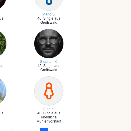
Mario S.
us
40,
Single aus
d
Greifswald
Stephan K.
us
42,
Single aus
d
Greifswald
Eine K.
us
43,
Single aus
d
Nördliche
Mühlenvorstadt