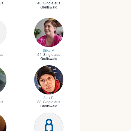
us
43,
Single aus
d
Greifswald
Silke M.
us
54,
Single aus
d
Greifswald
.
Alex B.
us
38,
Single aus
d
Greifswald