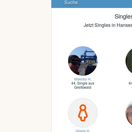
Suche
Single
Jetzt Singles in Hanses
Makoby H.
44,
Single aus
6
Greifswald
Gisela H.