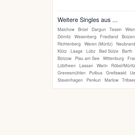
Weitere Singles aus ...
Malchow
Brüel
Dargun
Tessin
Wism
Dömitz
Wesenberg
Friedland
Boizen
Richtenberg
Waren (Müritz)
Neubrand
Klütz
Laage
Lübz
Bad Sülze
Barth
Bützow
Plau am See
Wittenburg
Fra
Lübtheen
Lassan
Warin
Röbel/Mürit
Grevesmühlen
Putbus
Greifswald
Ue
Stavenhagen
Penkun
Marlow
Tribse