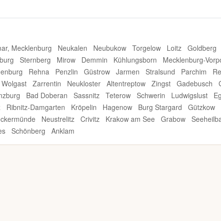
ar, Mecklenburg
Neukalen
Neubukow
Torgelow
Loitz
Goldberg
burg
Sternberg
Mirow
Demmin
Kühlungsborn
Mecklenburg-Vor
enburg
Rehna
Penzlin
Güstrow
Jarmen
Stralsund
Parchim
Re
Wolgast
Zarrentin
Neukloster
Altentreptow
Zingst
Gadebusch
nzburg
Bad Doberan
Sassnitz
Teterow
Schwerin
Ludwigslust
Eg
z
Ribnitz-Damgarten
Kröpelin
Hagenow
Burg Stargard
Gützkow
ckermünde
Neustrelitz
Crivitz
Krakow am See
Grabow
Seeheilb
es
Schönberg
Anklam