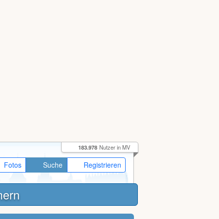
183.978
Nutzer in MV
Fotos
Suche
Registrieren
mern