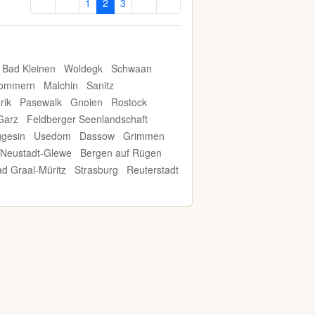
1
2
3
Bad Kleinen
Woldegk
Schwaan
pommern
Malchin
Sanitz
rik
Pasewalk
Gnoien
Rostock
Garz
Feldberger Seenlandschaft
gesin
Usedom
Dassow
Grimmen
Neustadt-Glewe
Bergen auf Rügen
ad Graal-Müritz
Strasburg
Reuterstadt