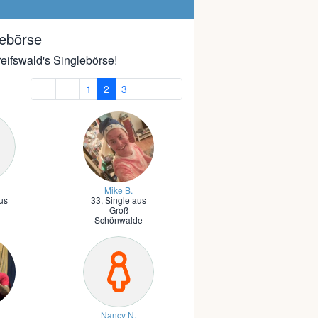
lebörse
reifswald's Singlebörse!
1
2
3
Mike B.
us
33,
Single aus
d
Groß
Schönwalde
Nancy N.