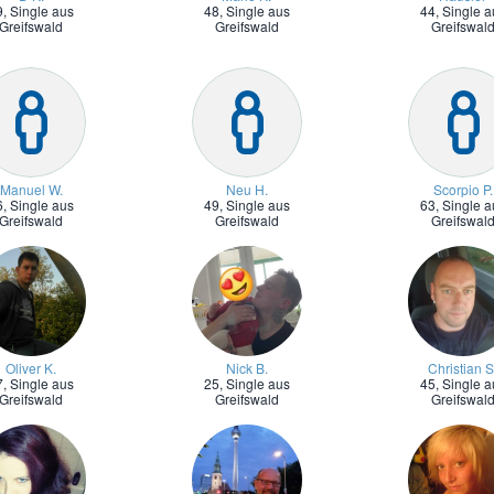
9,
Single aus
48,
Single aus
44,
Single a
Greifswald
Greifswald
Greifswal
Manuel W.
Neu H.
Scorpio P.
6,
Single aus
49,
Single aus
63,
Single a
Greifswald
Greifswald
Greifswal
Oliver K.
Nick B.
Christian S
7,
Single aus
25,
Single aus
45,
Single a
Greifswald
Greifswald
Greifswal