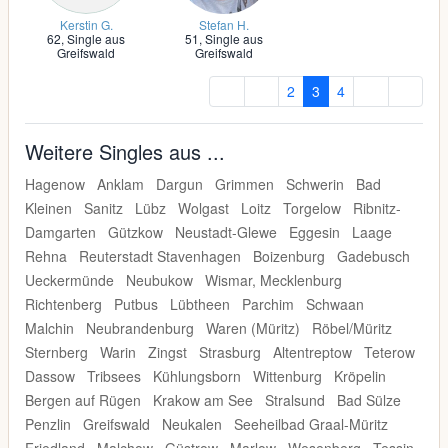
Kerstin G.
Stefan H.
62,
Single aus
51,
Single aus
Greifswald
Greifswald
2
3
4
Weitere Singles aus ...
Hagenow
Anklam
Dargun
Grimmen
Schwerin
Bad
Kleinen
Sanitz
Lübz
Wolgast
Loitz
Torgelow
Ribnitz-
Damgarten
Gützkow
Neustadt-Glewe
Eggesin
Laage
Rehna
Reuterstadt Stavenhagen
Boizenburg
Gadebusch
Ueckermünde
Neubukow
Wismar, Mecklenburg
Richtenberg
Putbus
Lübtheen
Parchim
Schwaan
Malchin
Neubrandenburg
Waren (Müritz)
Röbel/Müritz
Sternberg
Warin
Zingst
Strasburg
Altentreptow
Teterow
Dassow
Tribsees
Kühlungsborn
Wittenburg
Kröpelin
Bergen auf Rügen
Krakow am See
Stralsund
Bad Sülze
Penzlin
Greifswald
Neukalen
Seeheilbad Graal-Müritz