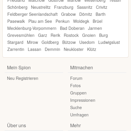
Friedland
Malchow
Güstrow
Marlow
Wesenberg
Tessin
Schönberg
Neustrelitz
Franzburg
Sassnitz
Crivitz
Feldberger Seenlandschaft
Grabow
Dömitz
Barth
Pasewalk
Plau am See
Penkun
Woldegk
Brüel
Mecklenburg-Vorpommern
Bad Doberan
Jarmen
Grevesmühlen
Garz
Rerik
Rostock
Gnoien
Burg
Stargard
Mirow
Goldberg
Bützow
Usedom
Ludwigslust
Zarrentin
Lassan
Demmin
Neukloster
Klütz
Mein Spion
Mitmachen
Neu Registrieren
Forum
Fotos
Gruppen
Impressionen
Suche
Umfragen
Über uns
Mehr