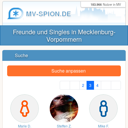
183.966
Nutzer in MV
MV-SPION.DE
Freunde und Singles in Mecklenburg-
Vorpommern
Suche
Suche anpassen
2
3
4
Marie D.
Steffen Z.
Mike F.