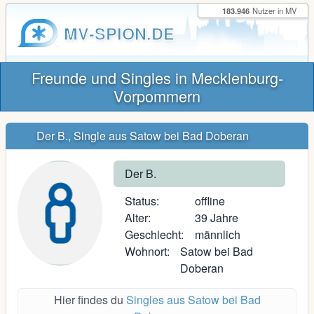
183.946
Nutzer in MV
MV-SPION.DE
Freunde und Singles in Mecklenburg-
Vorpommern
Der B., Single aus Satow bei Bad Doberan
Der B.
Status:
offline
Alter:
39 Jahre
Geschlecht:
männlich
Wohnort:
Satow bei Bad
Doberan
Hier findes du
Singles aus Satow bei Bad