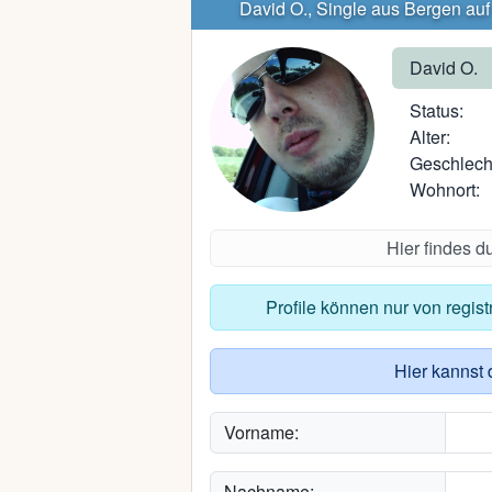
David O., Single aus Bergen au
David O.
Status:
Alter:
Geschlech
Wohnort:
Hier findes d
Profile können nur von regis
Hier kannst 
Vorname:
Nachname: