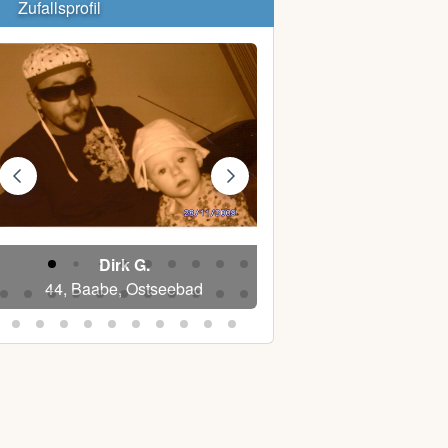
Zufallsprofil
Dirk G.
Devil27
44, Baabe, Ostseebad
45, Schwerin