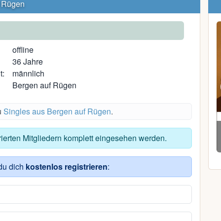
f Rügen
offline
36 Jahre
t:
männlich
Bergen auf Rügen
u
Singles aus Bergen auf Rügen
.
Nicole J.
trierten Mitgliedern komplett eingesehen werden.
42, Saal bei Ribnitz-Damgarten
du dich
kostenlos registrieren
: