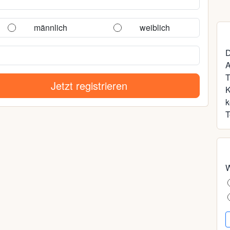
männlich
weiblich
D
A
T
Jetzt registrieren
k
T
W