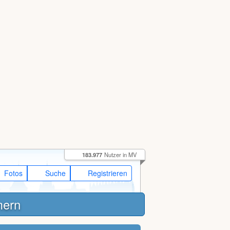
183.977
Nutzer in MV
Fotos
Suche
Registrieren
mern