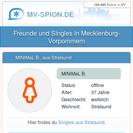
183.940
Nutzer in MV
MV-SPION.DE
Freunde und Singles in Mecklenburg-
Vorpommern
MiNiMaL B., aus Stralsund
MiNiMaL B.
Status:
offline
Alter:
37 Jahre
Geschlecht:
weiblich
Wohnort:
Stralsund
Hier findes du
Singles aus Stralsund
.