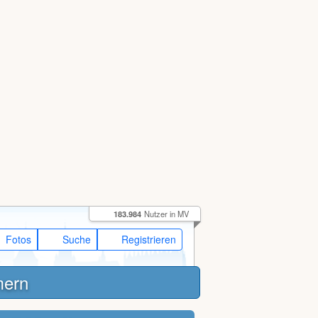
183.984
Nutzer in MV
Fotos
Suche
Registrieren
mern