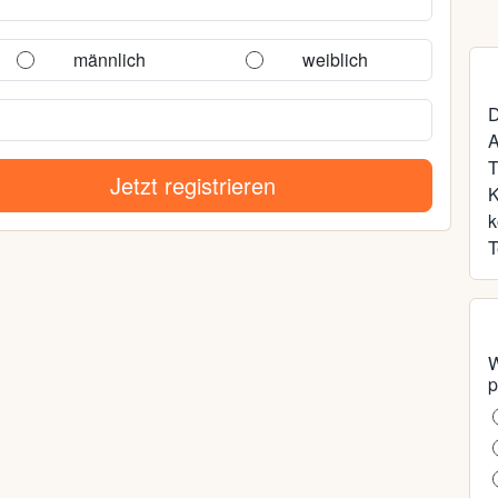
männlich
weiblich
D
A
T
Jetzt registrieren
k
T
W
p