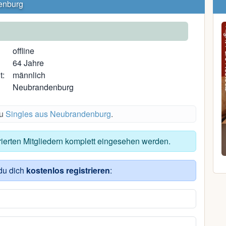
enburg
offline
64 Jahre
t:
männlich
Neubrandenburg
du
Singles aus Neubrandenburg
.
Steffi M.
trierten Mitgliedern komplett eingesehen werden.
48, Rövershagen
du dich
kostenlos registrieren
: