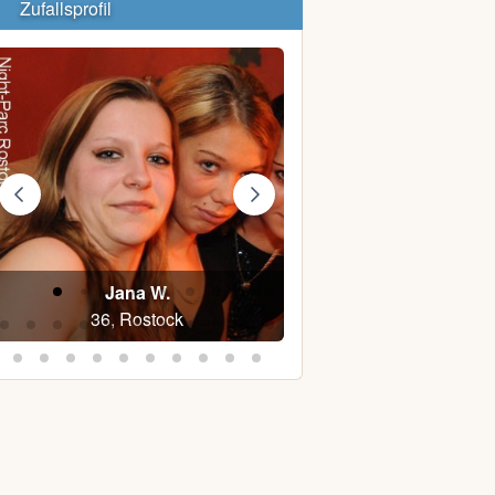
Zufallsprofil
Jana W.
Sven I.
36, Rostock
48, Baumgarten bei 