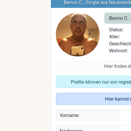
Benno C., Single aus Neubrand
Benno C.
Status:
Alter:
Geschlech
Wohnort:
Hier findes 
Profile können nur von regis
Hier kannst 
Vorname:
Nachname: