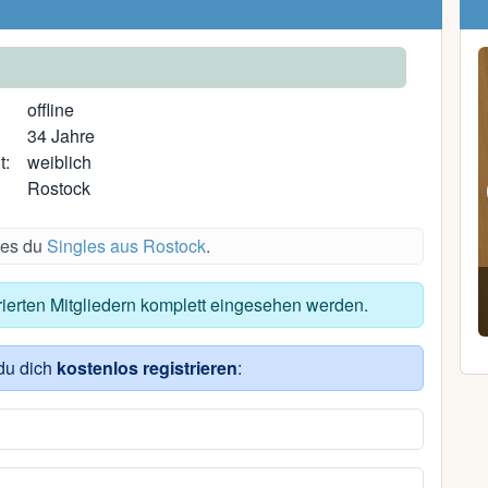
offline
34 Jahre
t:
weiblich
Rostock
des du
Singles aus Rostock
.
Hardcorpüppy21
trierten Mitgliedern komplett eingesehen werden.
35, Rostock
du dich
kostenlos registrieren
: