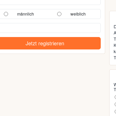
männlich
weiblich
D
A
T
Jetzt registrieren
k
T
W