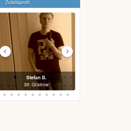
Zufallsprofil
Stefan B.
Astra88
39, Güstrow
38, Lärz