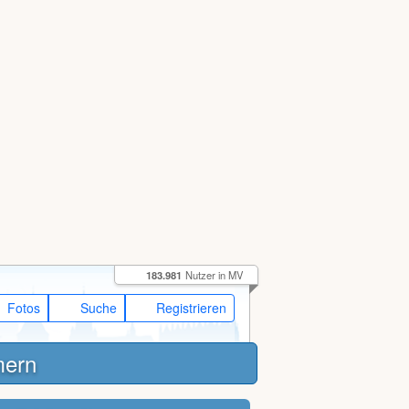
183.981
Nutzer in MV
Fotos
Suche
Registrieren
mern