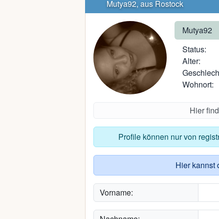
Mutya92, aus Rostock
Mutya92
Status:
Alter:
Geschlech
Wohnort:
Hier fin
Profile können nur von regis
Hier kannst 
Vorname:
Nachname: