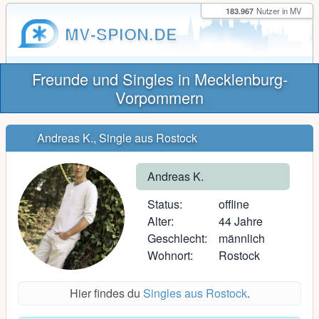
183.967
Nutzer in MV
MV-SPION.DE
Freunde und Singles in Mecklenburg-
Vorpommern
Andreas K., Single aus Rostock
Andreas K.
Status:
offline
Alter:
44 Jahre
Geschlecht:
männlich
Wohnort:
Rostock
Hier findes du
Singles aus Rostock
.